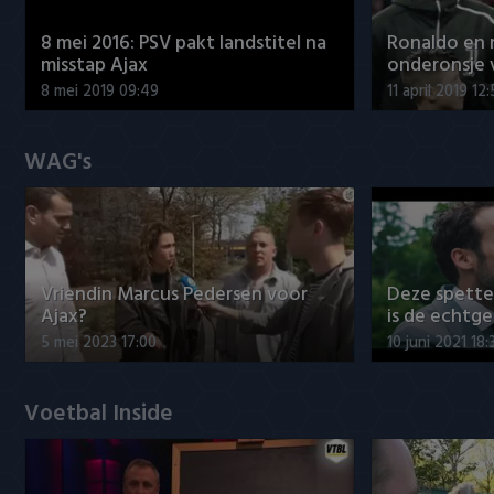
8 mei 2016: PSV pakt landstitel na
Ronaldo en
misstap Ajax
onderonsje 
8 mei 2019 09:49
11 april 2019 12
WAG's
Vriendin Marcus Pedersen voor
Deze spett
Ajax?
is de echtg
5 mei 2023 17:00
10 juni 2021 18:
Voetbal Inside