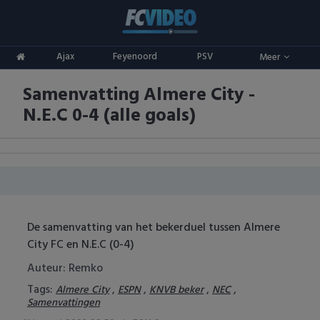
Clubs
Ajax
Feyenoord
PSV
Meer
ADO Den Haag
Competities
Samenvatting Almere City -
Ajax
Eredivisie
Oranje
N.E.C 0-4 (alle goals)
AZ
Keuken Kampioen Divisie
Goals & Samenvattingen
Excelsior
KNVB Beker
FC Groningen
2e Divisie
De samenvatting van het bekerduel tussen Almere
FC Twente
Vrouwenvoetbal
City FC en N.E.C (0-4)
FC Utrecht
Champions League
Auteur: Remko
Tags:
,
,
,
,
Almere City
ESPN
KNVB beker
NEC
Feyenoord
Europa League
Samenvattingen