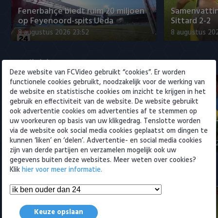
Willem II
Fenerbahçe biedt ruim 20 miljoen
Samenvattin
op Feyenoord-spits Ueda
Sittard 2-2
8 augustus 2026 23:52
8 augustus 202
Eredivisie
Deze website van FCVideo gebruikt “cookies”. Er worden
functionele cookies gebruikt, noodzakelijk voor de werking van
de website en statistische cookies om inzicht te krijgen in het
gebruik en effectiviteit van de website. De website gebruikt
ook advertentie cookies om advertenties af te stemmen op
Fenerbahçe biedt ruim 20 miljoen
Samenvatti
uw voorkeuren op basis van uw klikgedrag. Tenslotte worden
op Feyenoord-spits Ueda
2-0
via de website ook social media cookies geplaatst om dingen te
kunnen ‘liken’ en ‘delen’. Advertentie- en social media cookies
8 augustus 2026 23:52
8 augustus 202
zijn van derde partijen en verzamelen mogelijk ook uw
gegevens buiten deze websites. Meer weten over cookies?
Klik
hier voor meer informatie.
Samenvattingen Eredivisie
Keuze opslaan