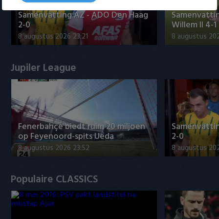
Samenvatting AZ - ADO Den Haag
Samenvattin
2-0
Willem II 4-1
8 augustus 2026 23:21
8 augustus 202
Jupiler League
Fenerbahçe biedt ruim 20 miljoen
Samenvatti
op Feyenoord-spits Ueda
2-0
8 augustus 2026 23:52
8 augustus 202
Populaire CLASSICS