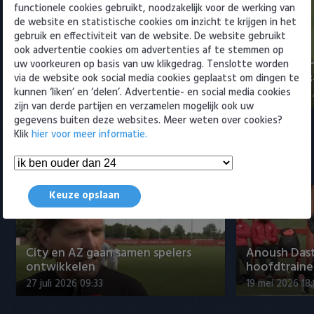
functionele cookies gebruikt, noodzakelijk voor de werking van
Heracles Almelo
Conference League
de website en statistische cookies om inzicht te krijgen in het
gebruik en effectiviteit van de website. De website gebruikt
NAC Breda
ook advertentie cookies om advertenties af te stemmen op
Samenvatting Willem II - Almere
Samenvattin
uw voorkeuren op basis van uw klikgedrag. Tenslotte worden
City FC 2-0
Den Bosch 3-
via de website ook social media cookies geplaatst om dingen te
PEC Zwolle
kunnen ‘liken’ en ‘delen’. Advertentie- en social media cookies
17 mei 2026 00:00
4 mei 2026 08:
zijn van derde partijen en verzamelen mogelijk ook uw
PSV
gegevens buiten deze websites. Meer weten over cookies?
Klik
hier voor meer informatie.
Roda JC
Interviews
SC Heerenveen
Keuze opslaan
Sparta
Vitesse
City en AZ gaan samen spelers
Anoush Dast
ontwikkelen
hoofdtraine
VVV Venlo
27 juli 2026 09:33
19 mei 2026 18