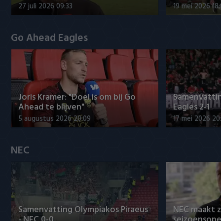
27 juli 2026 09:33
19 mei 2026 18
Go Ahead Eagles
Joris Kramer: "Doel is om bij Go
Samenvatti
Ahead te blijven"
Eagles 2-1
5 augustus 2026 20:09
17 mei 2026 20
NEC
Samenvatting Olympiakos Piraeus
NEC maakt z
- NEC 0-0
seizoensope