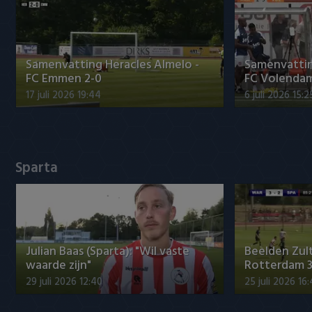
Heracles Almelo
Conference League
NAC Breda
Samenvatting Heracles Almelo -
Samenvatti
FC Emmen 2-0
FC Volendam
PEC Zwolle
17 juli 2026 19:44
6 juli 2026 15:2
PSV
Roda JC
Sparta
SC Heerenveen
Sparta
Vitesse
Julian Baas (Sparta): "Wil vaste
Beelden Zul
waarde zijn"
Rotterdam 3
VVV Venlo
29 juli 2026 12:40
25 juli 2026 16