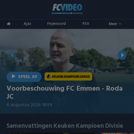
Clubs
Ajax
Feyenoord
PSV
Meer
ADO Den Haag
Competities
Ajax
Eredivisie
Oranje
AZ
Keuken Kampioen Divisie
Goals & Samenvattingen
Excelsior
KNVB Beker
SPEEL AF
KEUKEN KAMPIOEN DIVISIE
FC Groningen
2e Divisie
Voorbeschouwing FC Emmen - Roda
JC
FC Twente
Vrouwenvoetbal
6 augustus 2026 18:59
FC Utrecht
Champions League
Samenvattingen Keuken Kampioen Divisie
Feyenoord
Europa League