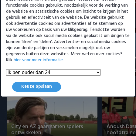
6 augustus 2026 22:59
5 augustus 202
functionele cookies gebruikt, noodzakelijk voor de werking van
de website en statistische cookies om inzicht te krijgen in het
gebruik en effectiviteit van de website. De website gebruikt
Cambuur Leeuwarden
ook advertentie cookies om advertenties af te stemmen op
uw voorkeuren op basis van uw klikgedrag. Tenslotte worden
via de website ook social media cookies geplaatst om dingen te
kunnen ‘liken’ en ‘delen’. Advertentie- en social media cookies
zijn van derde partijen en verzamelen mogelijk ook uw
gegevens buiten deze websites. Meer weten over cookies?
SC Cambuur maakt documentaire
Het 4-sterr
Klik
hier voor meer informatie.
over opleiden van talenten
Cambuur
30 augustus 2023 12:44
1 juni 2016 01:4
Keuze opslaan
Almere City
City en AZ gaan samen spelers
Anoush Dast
ontwikkelen
hoofdtraine