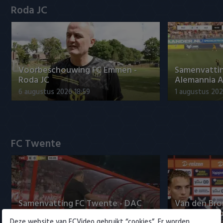
Willem II
Roda JC
Voorbeschouwing FC Emmen -
Samenvattin
Roda JC
Alemannia 
6 augustus 2026 18:59
1 augustus 202
FC Twente
Samenvatting FC Twente - DAC
Van den Br
1904 6-0
bij Twente 
Deze website van FCVideo gebruikt “cookies”. Er worden