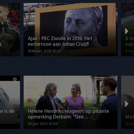
Ajax - PEC Zwolle in 2016: Het
8 m
s
eerbetoon aan Johan Cruijff
van
13 maart 2019 15:30
8 ma
w is de
Hélène Hendriks reageert op pikante
opmerking Derksen: "Gee…
Mat
10 juni 2021 10:00
18 s