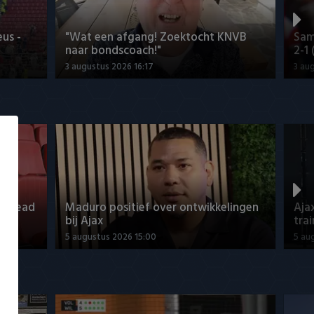
us -
"Wat een afgang! Zoektocht KNVB
Sam
naar bondscoach!"
2-1
3 augustus 2026 16:17
3 au
o Ahead
Maduro positief over ontwikkelingen
Aja
bij Ajax
tra
5 augustus 2026 15:00
5 au