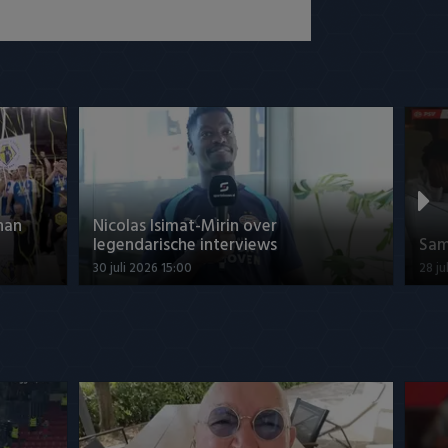
han
Nicolas Isimat-Mirin over
legendarische interviews
Sam
30 juli 2026 15:00
28 ju