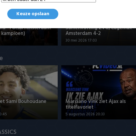
Keuze opslaan
nd - Futsal Amsterdam
Samenvatting ZVG/Cagemax - 
 kampioen)
Amsterdam 4-2
30 mei 2026 17:03
ue
met Sami Bouhoudane
Marciano Vink ziet Ajax als
titelfavoriet
0:45
5 augustus 2026 20:33
ASSICS