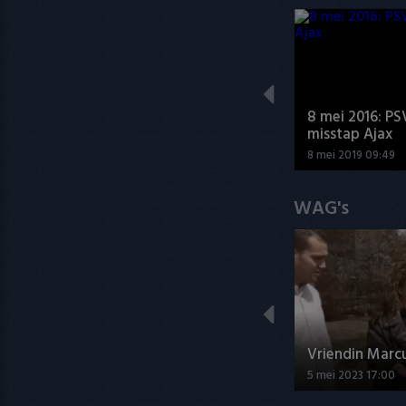
8 mei 2016: PS
misstap Ajax
8 mei 2019 09:49
WAG's
Vriendin Marc
5 mei 2023 17:00