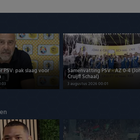
r PSV: pak slaag voor
Samenvatting PSV - AZ 0-4 (Jo
n
Cruijff Schaal)
1:03
3 augustus 2026 00:01
en