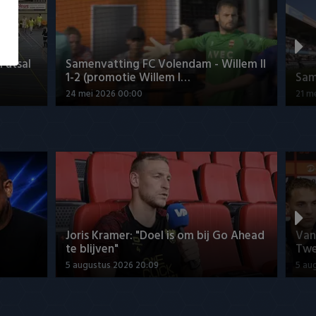
Futsal
Samenvatting FC Volendam - Willem II
1-2 (promotie Willem I…
Sam
24 mei 2026 00:00
21 m
Joris Kramer: "Doel is om bij Go Ahead
Van
te blijven"
Twe
5 augustus 2026 20:09
5 au