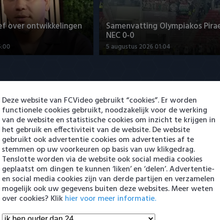
ef over ontwikkelingen
Samenvatting Olympiakos Pirae
NEC 0-0
5:00
5 augustus 2026 01:04
Deze website van FCVideo gebruikt “cookies”. Er worden
functionele cookies gebruikt, noodzakelijk voor de werking
van de website en statistische cookies om inzicht te krijgen in
het gebruik en effectiviteit van de website. De website
gebruikt ook advertentie cookies om advertenties af te
met Sami Bouhoudane
Joris Kramer: "Doel is om bij G
stemmen op uw voorkeuren op basis van uw klikgedrag.
te blijven"
Tenslotte worden via de website ook social media cookies
0:45
5 augustus 2026 20:09
geplaatst om dingen te kunnen ‘liken’ en ‘delen’. Advertentie-
en social media cookies zijn van derde partijen en verzamelen
mogelijk ook uw gegevens buiten deze websites. Meer weten
en Eredivisie
over cookies? Klik
hier voor meer informatie.