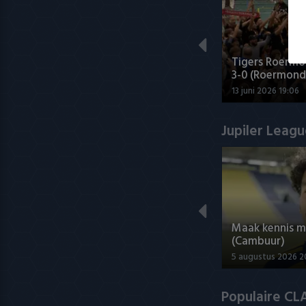
Tigers Roermo
3-0 (Roermond
13 juni 2026 19:06
Jupiler Leag
Maak kennis 
(Cambuur)
5 augustus 2026 2
Populaire CL