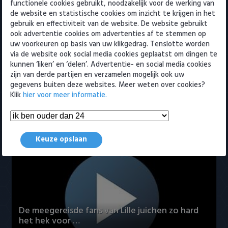
functionele cookies gebruikt, noodzakelijk voor de werking van
Nederlanders hebben veel te grote bek op
Heracles Almelo
Conference League
de website en statistische cookies om inzicht te krijgen in het
social media
gebruik en effectiviteit van de website. De website gebruikt
26 september 2018 15:30
NAC Breda
ook advertentie cookies om advertenties af te stemmen op
uw voorkeuren op basis van uw klikgedrag. Tenslotte worden
via de website ook social media cookies geplaatst om dingen te
PEC Zwolle
kunnen ‘liken’ en ‘delen’. Advertentie- en social media cookies
zijn van derde partijen en verzamelen mogelijk ook uw
PSV
gegevens buiten deze websites. Meer weten over cookies?
Klik
hier voor meer informatie.
Roda JC
Final Score, nu al een klassieker die je moet zien
18 september 2018 15:26
SC Heerenveen
Keuze opslaan
Sparta
Vitesse
VVV Venlo
De meegereisde fans van Lille juichen zo hard
het hek voor …