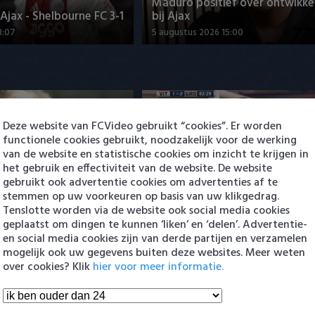
Maduro positief over ontwikke
jax - Shelbourne FC 3-1
bij Ajax
3:07
5 augustus 2026 15:00
Deze website van FCVideo gebruikt “cookies”. Er worden
functionele cookies gebruikt, noodzakelijk voor de werking
van de website en statistische cookies om inzicht te krijgen in
het gebruik en effectiviteit van de website. De website
ng Cambuur-Excelsior
PSV presenteert Filip Kostic: e
gebruikt ook advertentie cookies om advertenties af te
 Arguioui
Serviër tekent voor t…
stemmen op uw voorkeuren op basis van uw klikgedrag.
8:49
6 augustus 2026 16:30
Tenslotte worden via de website ook social media cookies
geplaatst om dingen te kunnen ‘liken’ en ‘delen’. Advertentie-
en social media cookies zijn van derde partijen en verzamelen
en Eredivisie
mogelijk ook uw gegevens buiten deze websites. Meer weten
over cookies? Klik
hier voor meer informatie.