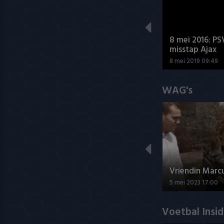
8 mei 2016: PS
misstap Ajax
8 mei 2019 09:49
WAG's
Vriendin Marc
5 mei 2023 17:00
Voetbal Insi