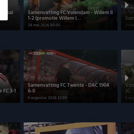
Futsal
Samenvatting FC Volendam - Willem II
1-2 (promotie Willem I…
Sam
24 mei 2026 00:00
21 m
Samenvatting FC Twente - DAC 1904
Voo
 FC 3-1
6-0
JC
6 augustus 2026 22:59
6 au