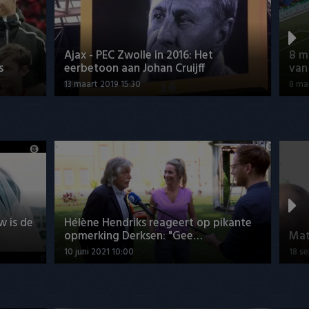
Ajax - PEC Zwolle in 2016: Het
8 m
s
eerbetoon aan Johan Cruijff
van
13 maart 2019 15:30
8 ma
w is de
Hélène Hendriks reageert op pikante
opmerking Derksen: "Gee…
Mat
10 juni 2021 10:00
18 s