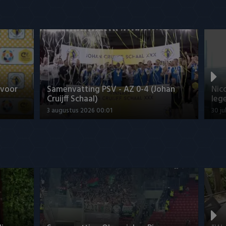
 voor
Samenvatting PSV - AZ 0-4 (Johan
Nic
Cruijff Schaal)
leg
3 augustus 2026 00:01
30 ju