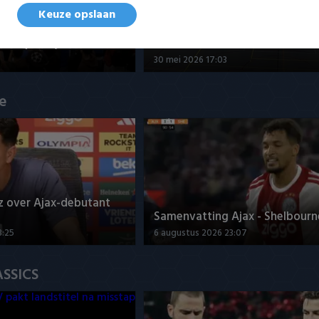
Keuze opslaan
nd - Futsal Amsterdam
Samenvatting ZVG/Cagemax - 
 kampioen)
Amsterdam 4-2
30 mei 2026 17:03
ue
z over Ajax-debutant
Samenvatting Ajax - Shelbourne
3:25
6 augustus 2026 23:07
ASSICS