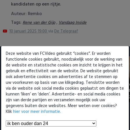
kandidaten op een rijtje.
Heracles Almelo
Conference League
Auteur: Remko
NAC Breda
Tags:
,
Rene van der Gijp
Vandaag Inside
10 januari 2025 19:00
via
De Telegraaf
PEC Zwolle
PSV
PSV
Deze website van FCVideo gebruikt “cookies”. Er worden
functionele cookies gebruikt, noodzakelijk voor de werking van
Roda JC
de website en statistische cookies om inzicht te krijgen in het
gebruik en effectiviteit van de website. De website gebruikt
SC Heerenveen
ook advertentie cookies om advertenties af te stemmen op
uw voorkeuren op basis van uw klikgedrag. Tenslotte worden
PSV presenteert Filip Kostic:
Rampstart v
via de website ook social media cookies geplaatst om dingen te
Sparta
ervaren Serviër tekent voor t…
voor landsk
kunnen ‘liken’ en ‘delen’. Advertentie- en social media cookies
6 augustus 2026 16:30
3 augustus 202
zijn van derde partijen en verzamelen mogelijk ook uw
Vitesse
gegevens buiten deze websites. Meer weten over cookies?
Klik
hier voor meer informatie.
VVV Venlo
Meest bekeken