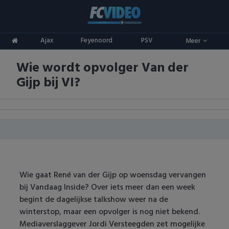
Clubs
Ajax
Feyenoord
PSV
Meer
ADO Den Haag
Competities
Wie wordt opvolger Van der
Ajax
Eredivisie
Oranje
Gijp bij VI?
AZ
Keuken Kampioen Divisie
Goals & Samenvattingen
Excelsior
KNVB Beker
FC Groningen
2e Divisie
FC Twente
Vrouwenvoetbal
Wie gaat René van der Gijp op woensdag vervangen
bij Vandaag Inside? Over iets meer dan een week
FC Utrecht
Champions League
begint de dagelijkse talkshow weer na de
winterstop, maar een opvolger is nog niet bekend.
Feyenoord
Europa League
Mediaverslaggever Jordi Versteegden zet mogelijke