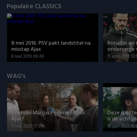
Populaire CLASSICS
8 mei 2016: PSV pakt landstitel na
Ronaldo en
misstap Ajax
onderonsje 
8 mei 2019 09:49
11 april 2019 12
WAG's
Vriendin Marcus Pedersen voor
Deze spett
Ajax?
is de echtg
5 mei 2023 17:00
10 juni 2021 18: