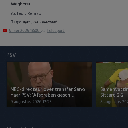
Weghorst.
Heracles Almelo
Conference League
Auteur: Remko
NAC Breda
Tags:
,
Ajax
De Telegraaf
9 mei 2025 18:00
via
Telesport
PEC Zwolle
PSV
PSV
Roda JC
SC Heerenveen
Sparta
NEC-directeur over transfer Sano
Samenvattin
naar PSV: 'Afspraken gesch…
Sittard 2-2
Vitesse
9 augustus 2026 12:25
8 augustus 202
VVV Venlo