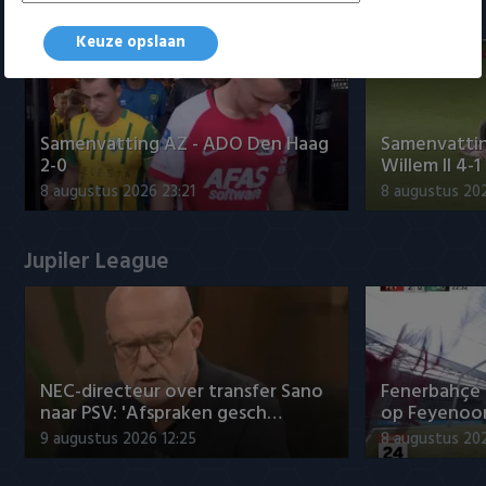
Samenvattingen Eredivisie
Keuze opslaan
Samenvatting AZ - ADO Den Haag
Samenvattin
2-0
Willem II 4-1
8 augustus 2026 23:21
8 augustus 202
Jupiler League
NEC-directeur over transfer Sano
Fenerbahçe 
naar PSV: 'Afspraken gesch…
op Feyenoor
9 augustus 2026 12:25
8 augustus 20