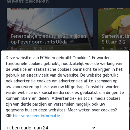
Meest bekeken
Willem II
Fenerbahçe biedt ruim 20 miljoen
Samenvattin
op Feyenoord-spits Ueda
Sittard 2-2
8 augustus 2026 23:52
8 augustus 202
Deze website van FCVideo gebruikt “cookies”. Er worden
functionele cookies gebruikt, noodzakelijk voor de werking van
Eredivisie
de website en statistische cookies om inzicht te krijgen in het
gebruik en effectiviteit van de website. De website gebruikt
ook advertentie cookies om advertenties af te stemmen op
uw voorkeuren op basis van uw klikgedrag. Tenslotte worden
via de website ook social media cookies geplaatst om dingen te
kunnen ‘liken’ en ‘delen’. Advertentie- en social media cookies
NEC-directeur over transfer Sano
Fenerbahçe 
zijn van derde partijen en verzamelen mogelijk ook uw
naar PSV: 'Afspraken gesch…
op Feyenoor
gegevens buiten deze websites. Meer weten over cookies?
9 augustus 2026 12:25
8 augustus 20
Klik
hier voor meer informatie.