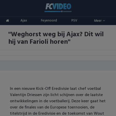
Clubs
Ajax
Feyenoord
PSV
Meer
ADO Den Haag
Competities
"Weghorst weg bij Ajax? Dit wil
Ajax
Eredivisie
Oranje
hij van Farioli horen"
AZ
Keuken Kampioen Divisie
Goals & Samenvattingen
Excelsior
KNVB Beker
FC Groningen
2e Divisie
FC Twente
Vrouwenvoetbal
In een nieuwe Kick-Off Eredivisie laat chef voetbal
Valentijn Driessen zijn licht schijnen over de laatste
FC Utrecht
Champions League
ontwikkelingen in de voetballerij. Deze keer gaat het
over de finales van de Europese toernooien, de
Feyenoord
Europa League
titelstrijd in de Eredivisie en de toekomst van Wout