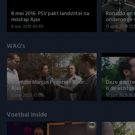
8 mei 2016: PSV pakt landstitel na
Ronaldo en
misstap Ajax
onderonsje 
8 mei 2019 09:49
11 april 2019 12
WAG's
Vriendin Marcus Pedersen voor
Deze spett
Ajax?
is de echtg
5 mei 2023 17:00
10 juni 2021 18:
Voetbal Inside