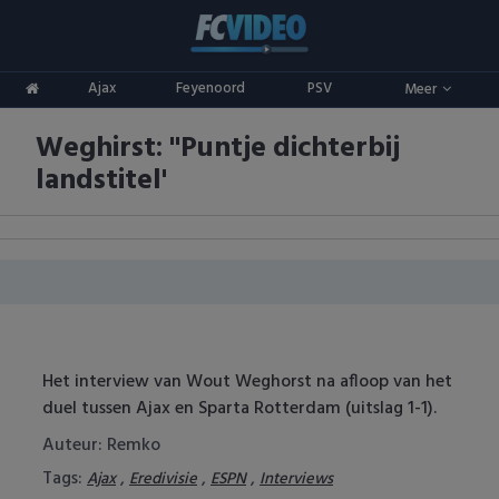
Clubs
Ajax
Feyenoord
PSV
Meer
ADO Den Haag
Competities
Weghirst: "Puntje dichterbij
Ajax
Eredivisie
Oranje
landstitel'
AZ
Keuken Kampioen Divisie
Goals & Samenvattingen
Excelsior
KNVB Beker
FC Groningen
2e Divisie
FC Twente
Vrouwenvoetbal
Het interview van Wout Weghorst na afloop van het
duel tussen Ajax en Sparta Rotterdam (uitslag 1-1).
FC Utrecht
Champions League
Auteur: Remko
Feyenoord
Europa League
Tags:
,
,
,
Ajax
Eredivisie
ESPN
Interviews