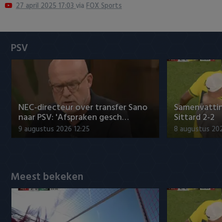
27 april 2025 17:03
via
FOX Sports
Heracles Almelo
Conference League
NAC Breda
PSV
PEC Zwolle
PSV
Roda JC
NEC-directeur over transfer Sano
Samenvattin
naar PSV: 'Afspraken gesch…
Sittard 2-2
SC Heerenveen
9 augustus 2026 12:25
8 augustus 202
Sparta
Meest bekeken
Vitesse
VVV Venlo