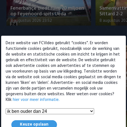
Willem II
Fenerbahçe biedt ruim 20 miljoen
Samenvattin
op Feyenoord-spits Ueda
Sittard 2-2
8 augustus 2026 23:52
8 augustus 202
Eredivisie
Deze website van FCVideo gebruikt “cookies”. Er worden
functionele cookies gebruikt, noodzakelijk voor de werking van
de website en statistische cookies om inzicht te krijgen in het
gebruik en effectiviteit van de website. De website gebruikt
ook advertentie cookies om advertenties af te stemmen op
uw voorkeuren op basis van uw klikgedrag. Tenslotte worden
NEC-directeur over transfer Sano
Eredivisie-di
via de website ook social media cookies geplaatst om dingen te
naar PSV: 'Afspraken gesch…
Spanje om t
kunnen ‘liken’ en ‘delen’. Advertentie- en social media cookies
9 augustus 2026 12:25
9 augustus 202
zijn van derde partijen en verzamelen mogelijk ook uw
gegevens buiten deze websites. Meer weten over cookies?
Klik
hier voor meer informatie.
Samenvattingen Eredivisie
Keuze opslaan