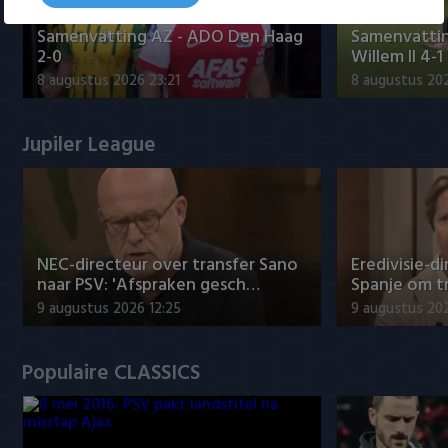
Samenvatting AZ - ADO Den Haag
Samenvattin
2-0
Willem II 4-1
8 augustus 2026 23:21
8 augustus 202
Jupiler League
NEC-directeur over transfer Sano
Eredivisie-di
naar PSV: 'Afspraken gesch…
Spanje om t
9 augustus 2026 12:25
9 augustus 202
Populaire CLASSICS