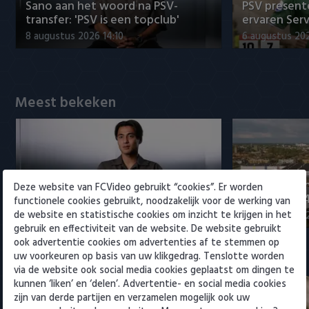
Willem II
Sano aan het woord na PSV-
PSV presente
transfer: 'PSV is een topclub'
ervaren Ser
8 augustus 2026 14:10
6 augustus 202
Meest bekeken
Sano aan het woord na PSV-
Samenvattin
Deze website van FCVideo gebruikt “cookies”. Er worden
transfer: 'PSV is een topclub'
Excelsior 0-
functionele cookies gebruikt, noodzakelijk voor de werking van
de website en statistische cookies om inzicht te krijgen in het
8 augustus 2026 14:10
7 augustus 20
gebruik en effectiviteit van de website. De website gebruikt
ook advertentie cookies om advertenties af te stemmen op
uw voorkeuren op basis van uw klikgedrag. Tenslotte worden
Eredivisie
via de website ook social media cookies geplaatst om dingen te
kunnen ‘liken’ en ‘delen’. Advertentie- en social media cookies
zijn van derde partijen en verzamelen mogelijk ook uw