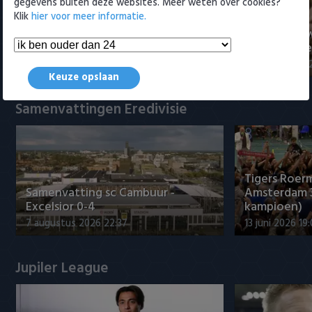
gegevens buiten deze websites. Meer weten over cookies?
Klik
hier voor meer informatie.
Sano aan het woord na PSV-
Nabeschouw
transfer: 'PSV is een topclub'
Excelsior m
8 augustus 2026 14:10
8 augustus 20
Keuze opslaan
Samenvattingen Eredivisie
Tigers Roerm
Samenvatting sc Cambuur -
Amsterdam 
Excelsior 0-4
kampioen)
7 augustus 2026 22:37
13 juni 2026 19
Jupiler League