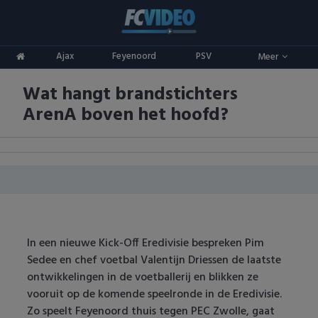
Clubs
Ajax
Feyenoord
PSV
Meer
ADO Den Haag
Competities
Wat hangt brandstichters
Ajax
Eredivisie
Oranje
ArenA boven het hoofd?
AZ
Keuken Kampioen Divisie
Goals & Samenvattingen
Excelsior
KNVB Beker
FC Groningen
2e Divisie
FC Twente
Vrouwenvoetbal
In een nieuwe Kick-Off Eredivisie bespreken Pim
Sedee en chef voetbal Valentijn Driessen de laatste
FC Utrecht
Champions League
ontwikkelingen in de voetballerij en blikken ze
vooruit op de komende speelronde in de Eredivisie.
Feyenoord
Europa League
Zo speelt Feyenoord thuis tegen PEC Zwolle, gaat