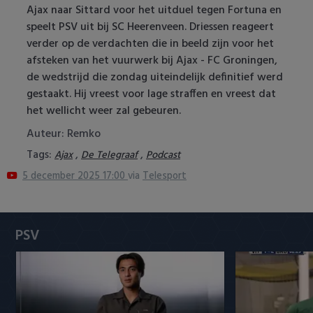
Ajax naar Sittard voor het uitduel tegen Fortuna en
Heracles Almelo
Conference League
speelt PSV uit bij SC Heerenveen. Driessen reageert
verder op de verdachten die in beeld zijn voor het
NAC Breda
afsteken van het vuurwerk bij Ajax - FC Groningen,
de wedstrijd die zondag uiteindelijk definitief werd
PEC Zwolle
gestaakt. Hij vreest voor lage straffen en vreest dat
het wellicht weer zal gebeuren.
PSV
Auteur: Remko
Roda JC
Tags:
,
,
Ajax
De Telegraaf
Podcast
5 december 2025 17:00
via
Telesport
SC Heerenveen
Sparta
PSV
Vitesse
VVV Venlo