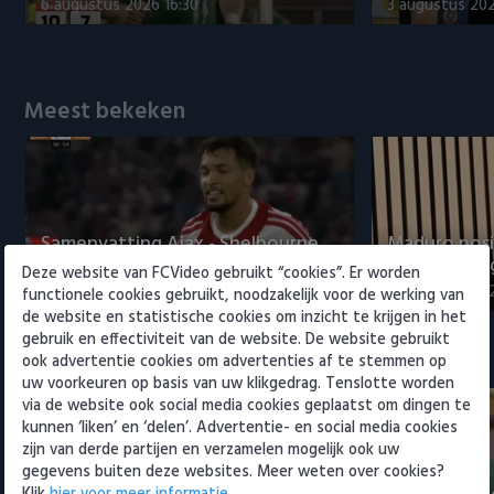
Willem II
6 augustus 2026 16:30
3 augustus 202
Meest bekeken
Samenvatting Ajax - Shelbourne
Maduro posi
FC 3-1
ontwikkeling
Deze website van FCVideo gebruikt “cookies”. Er worden
6 augustus 2026 23:07
5 augustus 202
functionele cookies gebruikt, noodzakelijk voor de werking van
de website en statistische cookies om inzicht te krijgen in het
gebruik en effectiviteit van de website. De website gebruikt
Eredivisie
ook advertentie cookies om advertenties af te stemmen op
uw voorkeuren op basis van uw klikgedrag. Tenslotte worden
via de website ook social media cookies geplaatst om dingen te
kunnen ‘liken’ en ‘delen’. Advertentie- en social media cookies
zijn van derde partijen en verzamelen mogelijk ook uw
gegevens buiten deze websites. Meer weten over cookies?