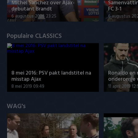
Míchel Sanchez over Ajax-
Samenvattin
debutant Brandt
FC 3-1
6 augustus 2026 23:25
6 augustus 20
Populaire CLASSICS
8 mei 2016: PSV pakt landstitel na
Ronaldo en
misstap Ajax
onderonsje 
8 mei 2019 09:49
11 april 2019 12
WAG's