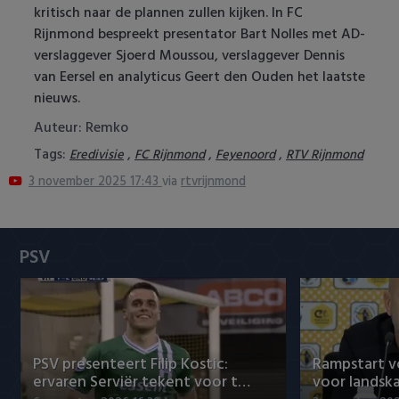
kritisch naar de plannen zullen kijken. In FC
Heracles Almelo
Conference League
Rijnmond bespreekt presentator Bart Nolles met AD-
verslaggever Sjoerd Moussou, verslaggever Dennis
NAC Breda
van Eersel en analyticus Geert den Ouden het laatste
nieuws.
PEC Zwolle
Auteur: Remko
PSV
Tags:
,
,
,
Eredivisie
FC Rijnmond
Feyenoord
RTV Rijnmond
3 november 2025 17:43
via
rtvrijnmond
Roda JC
SC Heerenveen
PSV
Sparta
Vitesse
VVV Venlo
PSV presenteert Filip Kostic:
Rampstart v
ervaren Serviër tekent voor t…
voor landsk