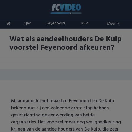
Clubs
Ajax
Feyenoord
PSV
Meer
ADO Den Haag
Competities
Wat als aandeelhouders De Kuip
Ajax
Eredivisie
Oranje
voorstel Feyenoord afkeuren?
AZ
Keuken Kampioen Divisie
Goals & Samenvattingen
Excelsior
KNVB Beker
FC Groningen
2e Divisie
FC Twente
Vrouwenvoetbal
Maandagochtend maakten Feyenoord en De Kuip
bekend dat zij een volgende grote stap hebben
FC Utrecht
Champions League
gezet richting de eenwording van beide
organisaties. Het voorstel moet nog wel goedkeuring
Feyenoord
Europa League
krijgen van de aandeelhouders van De Kuip, die zeer