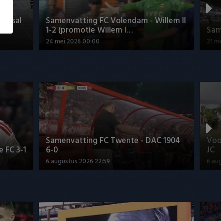
Futsal
Samenvatting FC Volendam - Willem II
1-2 (promotie Willem I…
Sam
24 mei 2026 00:00
21 m
Samenvatting FC Twente - DAC 1904
Voo
 FC 3-1
6-0
JC
6 augustus 2026 22:59
6 au