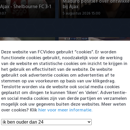
Maduro positief over ontwikke
jax - Shelbourne FC 3-1
bij Ajax
3:07
5 augustus 2026 15:00
Deze website van FCVideo gebruikt “cookies”. Er worden
functionele cookies gebruikt, noodzakelijk voor de werking
van de website en statistische cookies om inzicht te krijgen in
het gebruik en effectiviteit van de website. De website
ng Cambuur-Excelsior
PSV presenteert Filip Kostic: e
gebruikt ook advertentie cookies om advertenties af te
 Arguioui
Serviër tekent voor t…
stemmen op uw voorkeuren op basis van uw klikgedrag.
8:49
6 augustus 2026 16:30
Tenslotte worden via de website ook social media cookies
geplaatst om dingen te kunnen ‘liken’ en ‘delen’. Advertentie-
en social media cookies zijn van derde partijen en verzamelen
en Eredivisie
mogelijk ook uw gegevens buiten deze websites. Meer weten
over cookies? Klik
hier voor meer informatie.