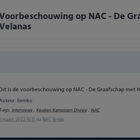
Voorbeschouwing op NAC - De Gr
Velanas
Dit is de voorbeschouwing op NAC - De Graafschap met 
Auteur: Remko
Tags:
,
,
Interviews
Keuken Kampioen Divisie
NAC
0 maart 2022 15:11
via
NAC Breda