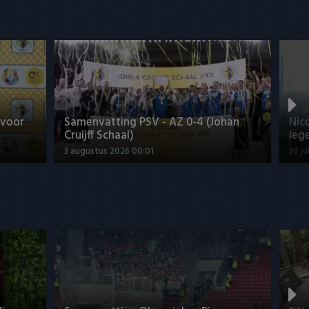
 voor
Samenvatting PSV - AZ 0-4 (Johan
Nic
Cruijff Schaal)
leg
3 augustus 2026 00:01
30 ju