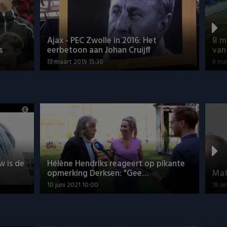
Ajax - PEC Zwolle in 2016: Het
8 m
s
eerbetoon aan Johan Cruijff
van
13 maart 2019 15:30
8 ma
w is de
Hélène Hendriks reageert op pikante
opmerking Derksen: "Gee…
Mat
10 juni 2021 10:00
18 s