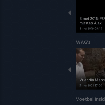
8 mei 2016: PS
misstap Ajax
8 mei 2019 09:49
WAG's
Vriendin Marc
5 mei 2023 17:00
Voetbal Insi