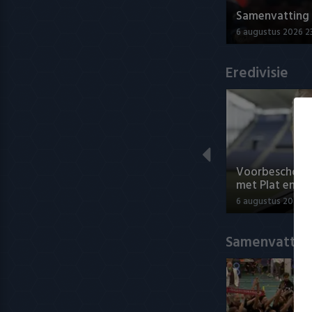
Samenvatting A
6 augustus 2026 2
Eredivisie
Voorbeschouwi
met Plat en El
6 augustus 2026 1
Samenvatting