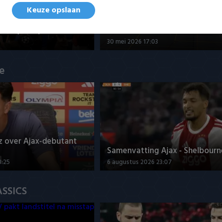
Keuze opslaan
nd - Futsal Amsterdam
Samenvatting ZVG/Cagemax - 
 kampioen)
Amsterdam 4-2
30 mei 2026 17:03
ue
z over Ajax-debutant
Samenvatting Ajax - Shelbourne
3:25
6 augustus 2026 23:07
ASSICS