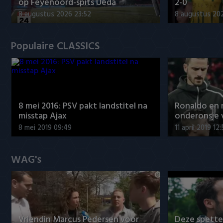
op Feyenoord-spits Ueda
2-0
8 augustus 2026 23:52
8 augustus 202
Populaire CLASSICS
8 mei 2016: PSV pakt landstitel na
Ronaldo en
misstap Ajax
onderonsje 
8 mei 2019 09:49
11 april 2019 12
WAG's
Vriendin Marcus Pedersen voor
Deze spett