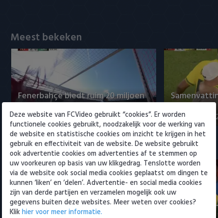
Willem II
Meest bekeken
Fenerbahçe biedt ruim 20 miljoen
Samenvattin
op Feyenoord-spits Ueda
Sittard 2-2
Deze website van FCVideo gebruikt “cookies”. Er worden
8 augustus 2026 23:52
8 augustus 202
functionele cookies gebruikt, noodzakelijk voor de werking van
de website en statistische cookies om inzicht te krijgen in het
gebruik en effectiviteit van de website. De website gebruikt
Eredivisie
ook advertentie cookies om advertenties af te stemmen op
uw voorkeuren op basis van uw klikgedrag. Tenslotte worden
via de website ook social media cookies geplaatst om dingen te
kunnen ‘liken’ en ‘delen’. Advertentie- en social media cookies
zijn van derde partijen en verzamelen mogelijk ook uw
gegevens buiten deze websites. Meer weten over cookies?
Fenerbahçe biedt ruim 20 miljoen
Samenvatti
Klik
hier voor meer informatie.
op Feyenoord-spits Ueda
2-0