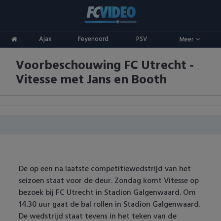
Clubs
Ajax
Feyenoord
PSV
Meer
ADO Den Haag
Competities
Voorbeschouwing FC Utrecht -
Ajax
Eredivisie
Oranje
Vitesse met Jans en Booth
AZ
Keuken Kampioen Divisie
Goals & Samenvattingen
Excelsior
KNVB Beker
FC Groningen
2e Divisie
FC Twente
Vrouwenvoetbal
De op een na laatste competitiewedstrijd van het
seizoen staat voor de deur. Zondag komt Vitesse op
FC Utrecht
Champions League
bezoek bij FC Utrecht in Stadion Galgenwaard. Om
14.30 uur gaat de bal rollen in Stadion Galgenwaard.
Feyenoord
Europa League
De wedstrijd staat tevens in het teken van de