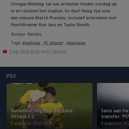
Utregse Middag: tal van artiesten treden zondag op
Heracles Almelo
Conference League
in en rondom het stadion. En dus? Hoog tijd voor
een nieuwe Match Preview, inclusief interviews met
NAC Breda
Hoofdtrainer Ron Jans en Taylor Booth.
PEC Zwolle
Auteur: Remko
Tags:
,
,
Eredivisie
FC Utrecht
Interviews
PSV
3 mei 2024 15:53
via
FC Utrecht
Roda JC
SC Heerenveen
PSV
Sparta
Vitesse
Samenvatting PSV- Fortuna
Sano aan he
VVV Venlo
Sittard 2-2
transfer: 'P
8 augustus 2026 22:21
8 augustus 202