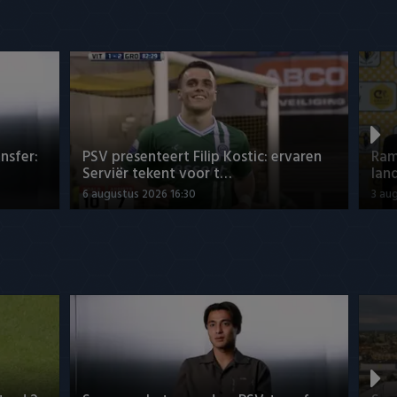
nsfer:
PSV presenteert Filip Kostic: ervaren
Ram
Serviër tekent voor t…
lan
6 augustus 2026 16:30
3 au