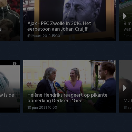
Ajax - PEC Zwolle in 2016: Het
8 m
s
eerbetoon aan Johan Cruijff
van
13 maart 2019 15:30
8 ma
w is de
Hélène Hendriks reageert op pikante
opmerking Derksen: "Gee…
Mat
10 juni 2021 10:00
18 s