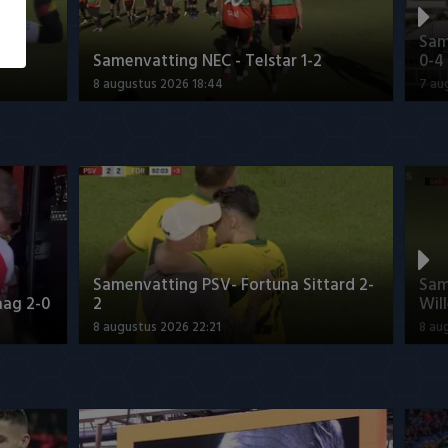
 -
Sam
Samenvatting NEC - Telstar 1-2
0-4
8 augustus 2026 18:44
7 au
Samenvatting PSV- Fortuna Sittard 2-
Sam
aag 2-0
2
Will
8 augustus 2026 22:21
8 au