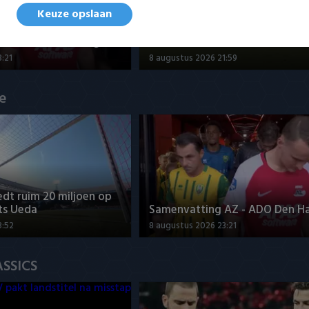
Keuze opslaan
Samenvatting Go Ahead Eagles
AZ - ADO Den Haag 2-0
Willem II 4-1
:21
8 augustus 2026 21:59
ue
dt ruim 20 miljoen op
ts Ueda
Samenvatting AZ - ADO Den H
3:52
8 augustus 2026 23:21
ASSICS