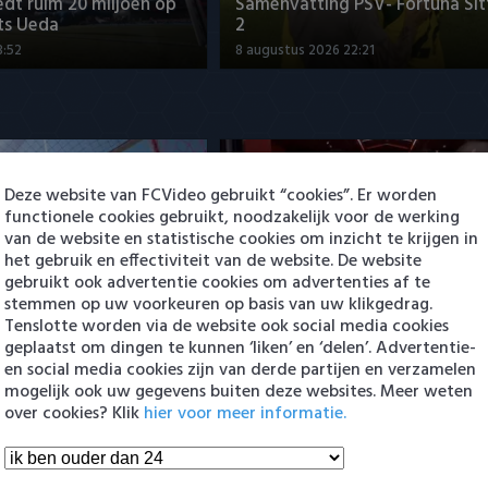
dt ruim 20 miljoen op
Samenvatting PSV- Fortuna Sit
ts Ueda
2
3:52
8 augustus 2026 22:21
Deze website van FCVideo gebruikt “cookies”. Er worden
functionele cookies gebruikt, noodzakelijk voor de werking
van de website en statistische cookies om inzicht te krijgen in
het gebruik en effectiviteit van de website. De website
dt ruim 20 miljoen op
gebruikt ook advertentie cookies om advertenties af te
ts Ueda
Samenvatting AZ - ADO Den H
stemmen op uw voorkeuren op basis van uw klikgedrag.
3:52
8 augustus 2026 23:21
Tenslotte worden via de website ook social media cookies
geplaatst om dingen te kunnen ‘liken’ en ‘delen’. Advertentie-
en social media cookies zijn van derde partijen en verzamelen
en Eredivisie
mogelijk ook uw gegevens buiten deze websites. Meer weten
over cookies? Klik
hier voor meer informatie.