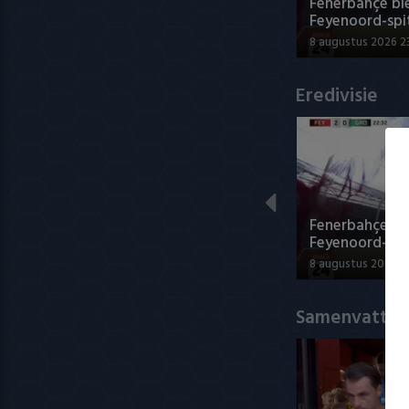
Fenerbahçe bie
Feyenoord-spi
8 augustus 2026 2
Eredivisie
Fenerbahçe bie
Feyenoord-spi
8 augustus 2026 2
Samenvatting