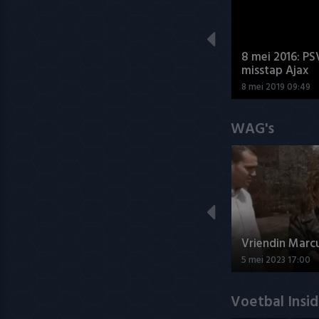
8 mei 2016: PS
misstap Ajax
8 mei 2019 09:49
WAG's
Vriendin Marc
5 mei 2023 17:00
Voetbal Insi