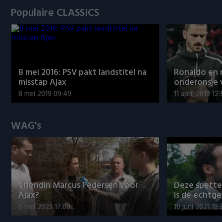
Populaire CLASSICS
8 mei 2016: PSV pakt landstitel na
Ronaldo en
misstap Ajax
onderonsje 
8 mei 2019 09:49
11 april 2019 12
WAG's
Vriendin Marcus Pedersen voor
Deze spett
Ajax?
is de echtg
5 mei 2023 17:00
10 juni 2021 18: