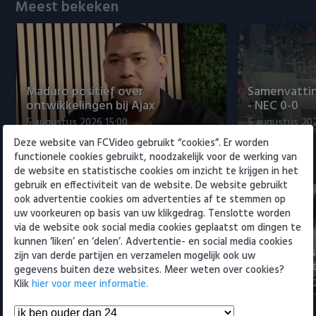
Willem II
Meest bekeken
Maduro positief over
Samenvattin
ontwikkelingen bij Ajax
- NEC 0-0
5 augustus 2026 15:00
5 augustus 20
Deze website van FCVideo gebruikt “cookies”. Er worden
functionele cookies gebruikt, noodzakelijk voor de werking van
Eredivisie
de website en statistische cookies om inzicht te krijgen in het
gebruik en effectiviteit van de website. De website gebruikt
ook advertentie cookies om advertenties af te stemmen op
uw voorkeuren op basis van uw klikgedrag. Tenslotte worden
via de website ook social media cookies geplaatst om dingen te
kunnen ‘liken’ en ‘delen’. Advertentie- en social media cookies
Voorbeschouwing Cambuur-
Maak kennis
zijn van derde partijen en verzamelen mogelijk ook uw
Excelsior met Plat en El Arguioui
Bouhoudane
gegevens buiten deze websites. Meer weten over cookies?
6 augustus 2026 18:49
5 augustus 20
Klik
hier voor meer informatie.