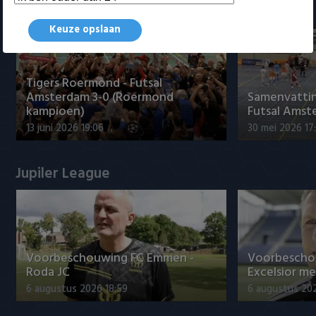
Samenvattingen Eredivisie
Keuze opslaan
Tigers Roermond - Futsal
Amsterdam 3-0 (Roermond
Samenvatti
kampioen)
Futsal Amst
13 juni 2026 19:06
30 mei 2026 17
Jupiler League
Voorbeschouwing FC Emmen -
Voorbescho
Roda JC
Excelsior me
6 augustus 2026 18:59
6 augustus 20