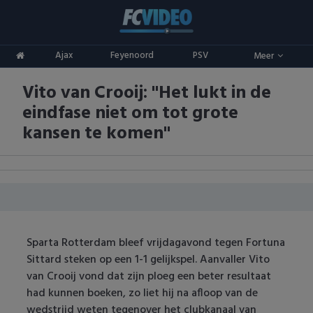
Clubs
Ajax
Feyenoord
PSV
Meer
ADO Den Haag
Competities
Vito van Crooij: "Het lukt in de
Ajax
Eredivisie
Oranje
eindfase niet om tot grote
AZ
Keuken Kampioen Divisie
Goals & Samenvattingen
kansen te komen"
Excelsior
KNVB Beker
FC Groningen
2e Divisie
FC Twente
Vrouwenvoetbal
Sparta Rotterdam bleef vrijdagavond tegen Fortuna
FC Utrecht
Champions League
Sittard steken op een 1-1 gelijkspel. Aanvaller Vito
van Crooij vond dat zijn ploeg een beter resultaat
Feyenoord
Europa League
had kunnen boeken, zo liet hij na afloop van de
wedstrijd weten tegenover het clubkanaal van