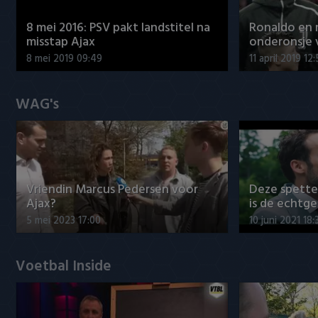
8 mei 2016: PSV pakt landstitel na
Ronaldo en
misstap Ajax
onderonsje 
8 mei 2019 09:49
11 april 2019 12
WAG's
Vriendin Marcus Pedersen voor
Deze spett
Ajax?
is de echtg
5 mei 2023 17:00
10 juni 2021 18:
Voetbal Inside