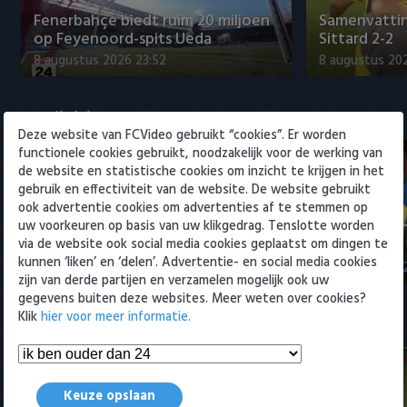
Willem II
Fenerbahçe biedt ruim 20 miljoen
Samenvattin
op Feyenoord-spits Ueda
Sittard 2-2
8 augustus 2026 23:52
8 augustus 202
Eredivisie
Deze website van FCVideo gebruikt “cookies”. Er worden
functionele cookies gebruikt, noodzakelijk voor de werking van
de website en statistische cookies om inzicht te krijgen in het
gebruik en effectiviteit van de website. De website gebruikt
ook advertentie cookies om advertenties af te stemmen op
Fenerbahçe biedt ruim 20 miljoen
Samenvatti
uw voorkeuren op basis van uw klikgedrag. Tenslotte worden
op Feyenoord-spits Ueda
2-0
via de website ook social media cookies geplaatst om dingen te
kunnen ‘liken’ en ‘delen’. Advertentie- en social media cookies
8 augustus 2026 23:52
8 augustus 202
zijn van derde partijen en verzamelen mogelijk ook uw
gegevens buiten deze websites. Meer weten over cookies?
Klik
hier voor meer informatie.
Samenvattingen Eredivisie
Keuze opslaan