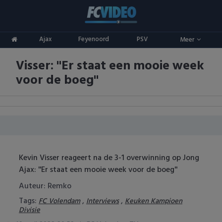
Clubs
Ajax
Feyenoord
PSV
Meer
ADO Den Haag
Competities
Visser: ''Er staat een mooie week
Ajax
Eredivisie
Oranje
voor de boeg''
AZ
Keuken Kampioen Divisie
Goals & Samenvattingen
Excelsior
KNVB Beker
FC Groningen
2e Divisie
Kevin Visser reageert na de 3-1 overwinning op Jong
FC Twente
Vrouwenvoetbal
Ajax: ''Er staat een mooie week voor de boeg''
FC Utrecht
Champions League
Auteur: Remko
Tags:
,
,
FC Volendam
Interviews
Keuken Kampioen
Feyenoord
Europa League
Divisie