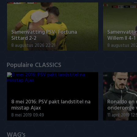
Samenvatting PSV- Fortuna
Samenvattin
Sittard 2-2
Willem II 4-1
8 augustus 2026 22:21
8 augustus 202
Populaire CLASSICS
8 mei 2016: PSV pakt landstitel na
Ronaldo en
misstap Ajax
onderonsje 
8 mei 2019 09:49
11 april 2019 12
WAG's