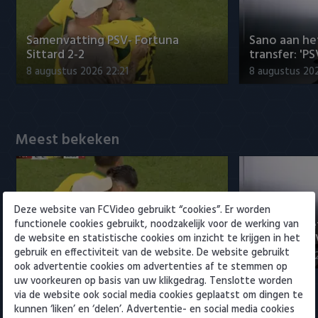
Willem II
Samenvatting PSV- Fortuna
Sano aan he
Sittard 2-2
transfer: 'P
8 augustus 2026 22:21
8 augustus 202
Meest bekeken
Deze website van FCVideo gebruikt “cookies”. Er worden
Samenvatting PSV- Fortuna
Sano aan he
functionele cookies gebruikt, noodzakelijk voor de werking van
Sittard 2-2
transfer: 'P
de website en statistische cookies om inzicht te krijgen in het
gebruik en effectiviteit van de website. De website gebruikt
8 augustus 2026 22:21
8 augustus 202
ook advertentie cookies om advertenties af te stemmen op
uw voorkeuren op basis van uw klikgedrag. Tenslotte worden
via de website ook social media cookies geplaatst om dingen te
Eredivisie
kunnen ‘liken’ en ‘delen’. Advertentie- en social media cookies