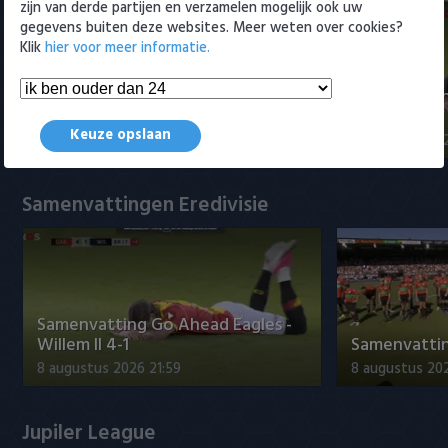
zijn van derde partijen en verzamelen mogelijk ook uw
gegevens buiten deze websites. Meer weten over cookies?
Klik
hier voor meer informatie.
Samenvatting PSV- Fortuna
Samenvattin
Sittard 2-2
Willem II 4-1
Keuze opslaan
8 augustus 2026 22:21
8 augustus 202
Samenvattingen Eredivisie
Samenvatting Go Ahead Eagles -
Willem II 4-1
Samenvatting
8 augustus 2026 21:59
8 augustus 20
Jupiler League