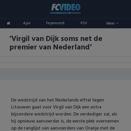
Clubs
Ajax
Feyenoord
PSV
Meer
ADO Den Haag
Competities
‘Virgil van Dijk soms net de
Ajax
Eredivisie
Oranje
premier van Nederland’
AZ
Keuken Kampioen Divisie
Goals & Samenvattingen
Excelsior
KNVB Beker
FC Groningen
2e Divisie
FC Twente
Vrouwenvoetbal
De wedstrijd van het Nederlands elftal tegen
Litouwen gaat voor Virgil van Dijk een extra
FC Utrecht
Champions League
bijzondere wedstrijd worden. De verdediger zal, als
hij opnieuw aanvoerder is, de eerste plek overnemen
Feyenoord
Europa League
op de ranglijst van aanvoerders van Oranje met de