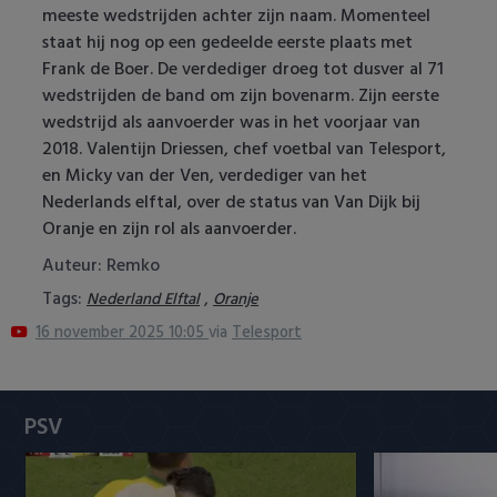
meeste wedstrijden achter zijn naam. Momenteel
Heracles Almelo
Conference League
staat hij nog op een gedeelde eerste plaats met
Frank de Boer. De verdediger droeg tot dusver al 71
NAC Breda
wedstrijden de band om zijn bovenarm. Zijn eerste
wedstrijd als aanvoerder was in het voorjaar van
PEC Zwolle
2018. Valentijn Driessen, chef voetbal van Telesport,
en Micky van der Ven, verdediger van het
PSV
Nederlands elftal, over de status van Van Dijk bij
Oranje en zijn rol als aanvoerder.
Roda JC
Auteur: Remko
SC Heerenveen
Tags:
,
Nederland Elftal
Oranje
16 november 2025 10:05
via
Telesport
Sparta
Vitesse
PSV
VVV Venlo