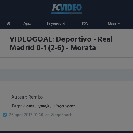
Clubs
Ajax
Feyenoord
PSV
Meer
ADO Den Haag
Competities
VIDEOGOAL: Deportivo - Real
Ajax
Eredivisie
Oranje
Madrid 0-1 (2-6) - Morata
AZ
Keuken Kampioen Divisie
Goals & Samenvattingen
Excelsior
KNVB Beker
FC Groningen
2e Divisie
FC Twente
Vrouwenvoetbal
Auteur: Remko
Tags:
,
,
Goals
Spanje
Ziggo Sport
FC Utrecht
Champions League
26 april 2017 01:40
via
ZiggoSport
Feyenoord
Europa League