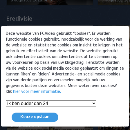
8 augustus 2026 14:10
7 augustus 20
Willem II
Eredivisie
Deze website van FCVideo gebruikt “cookies”. Er worden
functionele cookies gebruikt, noodzakelijk voor de werking van
de website en statistische cookies om inzicht te krijgen in het
gebruik en effectiviteit van de website. De website gebruikt
Sano aan het woord na PSV-
Nabeschouw
ook advertentie cookies om advertenties af te stemmen op
transfer: 'PSV is een topclub'
Excelsior m
uw voorkeuren op basis van uw klikgedrag. Tenslotte worden
8 augustus 2026 14:10
8 augustus 20
via de website ook social media cookies geplaatst om dingen te
kunnen ‘liken’ en ‘delen’. Advertentie- en social media cookies
zijn van derde partijen en verzamelen mogelijk ook uw
Samenvattingen Eredivisie
gegevens buiten deze websites. Meer weten over cookies?
Klik
hier voor meer informatie.
Tigers Roerm
Keuze opslaan
Samenvatting sc Cambuur -
Amsterdam 
Excelsior 0-4
kampioen)