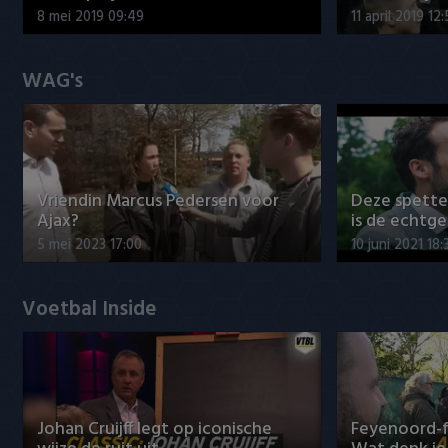
8 mei 2019 09:49
11 april 2019 12
WAG's
Vriendin Marcus Pedersen voor
Deze spett
Ajax?
is de echtg
5 mei 2023 17:00
10 juni 2021 18:
Voetbal Inside
Johan Cruijff legt op iconische
Feyenoord-f