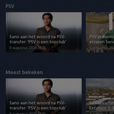
Heracles Almelo
Conference League
PSV
NAC Breda
PEC Zwolle
Sano aan het woord na PSV-
PSV presente
PSV
transfer: 'PSV is een topclub'
ervaren Ser
8 augustus 2026 14:10
6 augustus 202
Roda JC
SC Heerenveen
Meest bekeken
Sparta
Vitesse
VVV Venlo
Sano aan het woord na PSV-
Samenvattin
transfer: 'PSV is een topclub'
Excelsior 0-