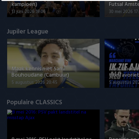
kampioen)
Futsal Amst
13 juni 2026 19:06
30 mei 2026 17
Jupiler League
Maak kennis met Sami
Marciano Vin
Bouhoudane (Cambuur)
titelfavorie
5 augustus 2026 20:45
5 augustus 20
Populaire CLASSICS