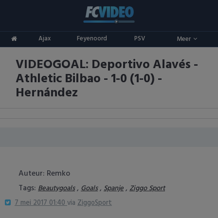
Clubs
Ajax
Feyenoord
PSV
Meer
ADO Den Haag
Competities
VIDEOGOAL: Deportivo Alavés -
Ajax
Eredivisie
Oranje
Athletic Bilbao - 1-0 (1-0) -
AZ
Keuken Kampioen Divisie
Goals & Samenvattingen
Hernández
Excelsior
KNVB Beker
FC Groningen
2e Divisie
FC Twente
Vrouwenvoetbal
Auteur: Remko
FC Utrecht
Champions League
Tags:
,
,
,
Beautygoals
Goals
Spanje
Ziggo Sport
7 mei 2017 01:40
via
ZiggoSport
Feyenoord
Europa League