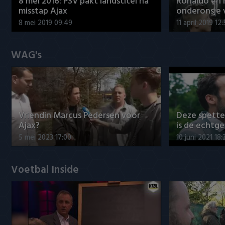
8 mei 2016: PSV pakt landstitel na
Ronaldo en
misstap Ajax
onderonsje 
8 mei 2019 09:49
11 april 2019 12
WAG's
Vriendin Marcus Pedersen voor
Deze spett
Ajax?
is de echtg
5 mei 2023 17:00
10 juni 2021 18:
Voetbal Inside