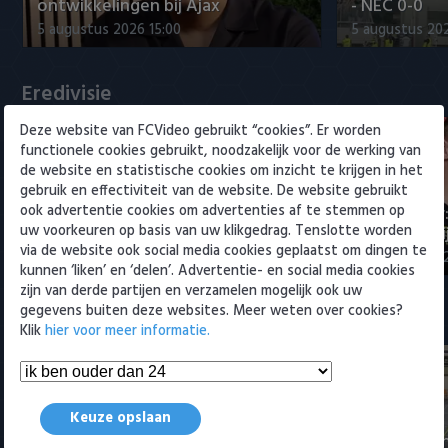
Willem II
ontwikkelingen bij Ajax
- NEC 0-0
5 augustus 2026 15:00
5 augustus 20
Eredivisie
Deze website van FCVideo gebruikt “cookies”. Er worden
functionele cookies gebruikt, noodzakelijk voor de werking van
de website en statistische cookies om inzicht te krijgen in het
gebruik en effectiviteit van de website. De website gebruikt
ook advertentie cookies om advertenties af te stemmen op
Maak kennis met Sami
Joris Kramer
uw voorkeuren op basis van uw klikgedrag. Tenslotte worden
Bouhoudane (Cambuur)
Ahead te bli
via de website ook social media cookies geplaatst om dingen te
5 augustus 2026 20:45
5 augustus 20
kunnen ‘liken’ en ‘delen’. Advertentie- en social media cookies
zijn van derde partijen en verzamelen mogelijk ook uw
gegevens buiten deze websites. Meer weten over cookies?
Samenvattingen Eredivisie
Klik
hier voor meer informatie.
Keuze opslaan
Tigers Roermond - Futsal
Amsterdam 3-0 (Roermond
Samenvatti