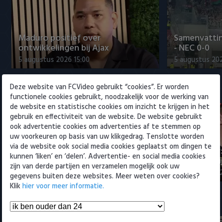
Willem II
Maduro positief over
Samenvattin
ontwikkelingen bij Ajax
- NEC 0-0
5 augustus 2026 15:00
5 augustus 20
Deze website van FCVideo gebruikt “cookies”. Er worden
Eredivisie
functionele cookies gebruikt, noodzakelijk voor de werking van
de website en statistische cookies om inzicht te krijgen in het
gebruik en effectiviteit van de website. De website gebruikt
ook advertentie cookies om advertenties af te stemmen op
uw voorkeuren op basis van uw klikgedrag. Tenslotte worden
via de website ook social media cookies geplaatst om dingen te
Maak kennis met Sami
Joris Kramer
kunnen ‘liken’ en ‘delen’. Advertentie- en social media cookies
Bouhoudane (Cambuur)
Ahead te bli
zijn van derde partijen en verzamelen mogelijk ook uw
5 augustus 2026 20:45
5 augustus 20
gegevens buiten deze websites. Meer weten over cookies?
Klik
hier voor meer informatie.
Samenvattingen Eredivisie