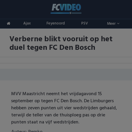
Clubs
Ajax
Feyenoord
PSV
Meer
ADO Den Haag
Competities
Verberne blikt vooruit op het
Ajax
Eredivisie
Oranje
duel tegen FC Den Bosch
AZ
Keuken Kampioen Divisie
Goals & Samenvattingen
Excelsior
KNVB Beker
FC Groningen
2e Divisie
MVV Maastricht neemt het vrijdagavond 15
FC Twente
Vrouwenvoetbal
september op tegen FC Den Bosch. De Limburgers
hebben zeven punten uit vier wedstrijden gehaald,
FC Utrecht
Champions League
terwijl de teller van de thuisploeg pas op drie
punten staat na vijf wedstrijden.
Feyenoord
Europa League