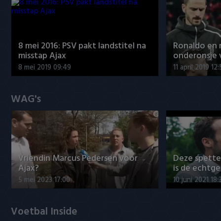
8 mei 2016: PSV pakt landstitel na
Ronaldo en
misstap Ajax
onderonsje 
8 mei 2019 09:49
11 april 2019 12
WAG's
Vriendin Marcus Pedersen voor
Deze spett
Ajax?
is de echtg
5 mei 2023 17:00
10 juni 2021 18:
Voetbal Inside