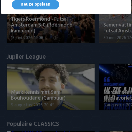
Keuze opslaan
Tigers Roermond - Futsal
Amsterdam 3-0 (Roermond
Samenvatti
kampioen)
Futsal Amst
13 juni 2026 19:06
30 mei 2026 17
Jupiler League
Maak kennis met Sami
Marciano Vin
Bouhoudane (Cambuur)
titelfavorie
5 augustus 2026 20:45
5 augustus 20
Populaire CLASSICS