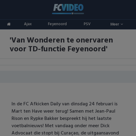
Clubs
Ajax
Feyenoord
PSV
Meer
ADO Den Haag
Competities
'Van Wonderen te onervaren
Ajax
Eredivisie
Oranje
voor TD-functie Feyenoord'
AZ
Keuken Kampioen Divisie
Goals & Samenvattingen
Excelsior
KNVB Beker
FC Groningen
2e Divisie
FC Twente
Vrouwenvoetbal
In de FC Afkicken Daily van dinsdag 24 februari is
Mart ten Have weer terug! Samen met Jean-Paul
FC Utrecht
Champions League
Rison en Rypke Bakker bespreekt hij het laatste
voetbalnieuws! Met vandaag onder meer Dick
Feyenoord
Europa League
Advocaat die stopt bij Curaçao, de uitgaansavond