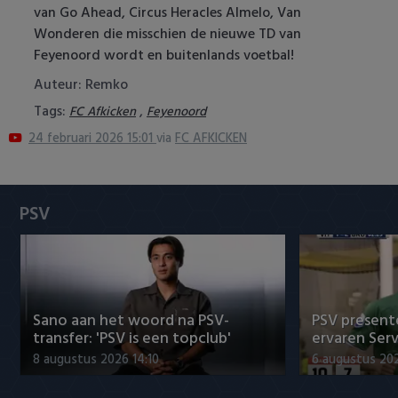
van Go Ahead, Circus Heracles Almelo, Van
Heracles Almelo
Conference League
Wonderen die misschien de nieuwe TD van
Feyenoord wordt en buitenlands voetbal!
NAC Breda
Auteur: Remko
PEC Zwolle
Tags:
,
FC Afkicken
Feyenoord
24 februari 2026 15:01
via
FC AFKICKEN
PSV
Roda JC
PSV
SC Heerenveen
Sparta
Vitesse
Sano aan het woord na PSV-
PSV presente
transfer: 'PSV is een topclub'
ervaren Ser
VVV Venlo
8 augustus 2026 14:10
6 augustus 202