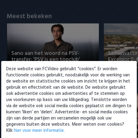
Willem II
Meest bekeken
Sano aan het woord na PSV-
Samenvattin
transfer: 'PSV is een topclub'
Excelsior 0-
8 augustus 2026 14:10
7 augustus 20
Deze website van FCVideo gebruikt “cookies”. Er worden
functionele cookies gebruikt, noodzakelijk voor de werking van
de website en statistische cookies om inzicht te krijgen in het
Eredivisie
gebruik en effectiviteit van de website. De website gebruikt
ook advertentie cookies om advertenties af te stemmen op
uw voorkeuren op basis van uw klikgedrag. Tenslotte worden
via de website ook social media cookies geplaatst om dingen te
kunnen ‘liken’ en ‘delen’. Advertentie- en social media cookies
zijn van derde partijen en verzamelen mogelijk ook uw
Sano aan het woord na PSV-
Nabeschouw
gegevens buiten deze websites. Meer weten over cookies?
transfer: 'PSV is een topclub'
Excelsior m
Klik
hier voor meer informatie.
8 augustus 2026 14:10
8 augustus 20