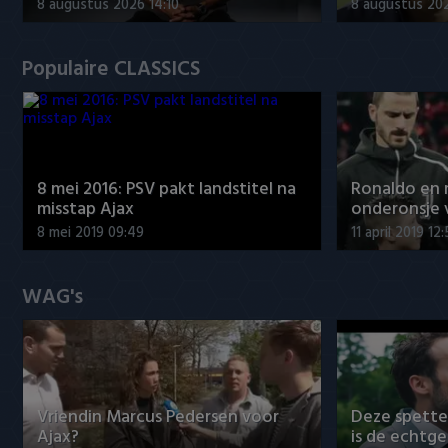
8 augustus 2026 14:10
8 augustus 20
Populaire CLASSICS
8 mei 2016: PSV pakt landstitel na
Ronaldo en
misstap Ajax
onderonsje 
8 mei 2019 09:49
11 april 2019 12
WAG's
Vriendin Marcus Pedersen voor
Deze spett
Ajax?
is de echtg