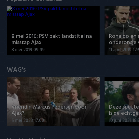
8 mei 2016: PSV pakt landstitel na
Ronaldo en
misstap Ajax
onderonsje 
8 mei 2019 09:49
11 april 2019 12
WAG's
Vriendin Marcus Pedersen voor
Deze spett
Ajax?
is de echtg
5 mei 2023 17:00
10 juni 2021 18: