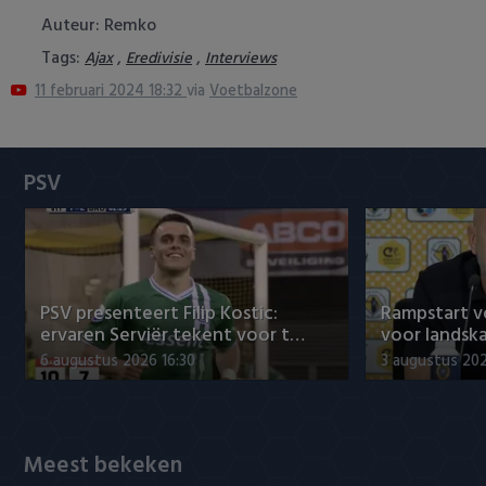
Heracles Almelo
Conference League
Auteur: Remko
Tags:
,
,
Ajax
Eredivisie
Interviews
NAC Breda
11 februari 2024 18:32
via
Voetbalzone
PEC Zwolle
PSV
PSV
Roda JC
SC Heerenveen
PSV presenteert Filip Kostic:
Rampstart v
Sparta
ervaren Serviër tekent voor t…
voor landsk
6 augustus 2026 16:30
3 augustus 202
Vitesse
VVV Venlo
Meest bekeken