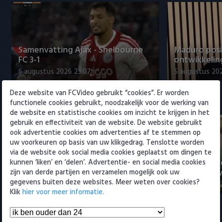
Willem II
Samenvatting Ajax - Shelbourne
Maduro posi
FC 3-1
ontwikkeling
6 augustus 2026 23:07
5 augustus 202
Deze website van FCVideo gebruikt “cookies”. Er worden
Eredivisie
functionele cookies gebruikt, noodzakelijk voor de werking van
de website en statistische cookies om inzicht te krijgen in het
gebruik en effectiviteit van de website. De website gebruikt
ook advertentie cookies om advertenties af te stemmen op
uw voorkeuren op basis van uw klikgedrag. Tenslotte worden
via de website ook social media cookies geplaatst om dingen te
Voorbeschouwing Cambuur-
PSV presente
kunnen ‘liken’ en ‘delen’. Advertentie- en social media cookies
Excelsior met Plat en El Arguioui
ervaren Ser
zijn van derde partijen en verzamelen mogelijk ook uw
gegevens buiten deze websites. Meer weten over cookies?
6 augustus 2026 18:49
6 augustus 202
Klik
hier voor meer informatie.
Samenvattingen Eredivisie