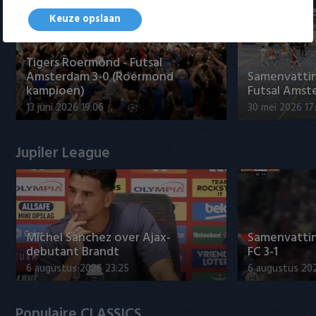
Keuze opslaan
Tigers Roermond - Futsal
Amsterdam 3-0 (Roermond
Samenvatti
kampioen)
Futsal Amst
13 juni 2026 19:06
30 mei 2026 17
Jupiler League
Míchel Sanchez over Ajax-
Samenvattin
debutant Brandt
FC 3-1
6 augustus 2026 23:25
6 augustus 20
Populaire CLASSICS