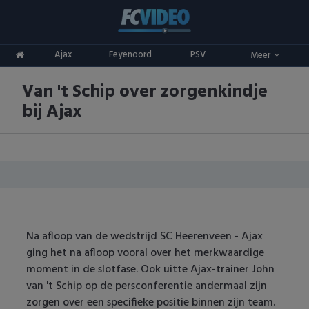
Clubs
Ajax
Feyenoord
PSV
Meer
ADO Den Haag
Competities
Van 't Schip over zorgenkindje
Ajax
Eredivisie
Oranje
bij Ajax
AZ
Keuken Kampioen Divisie
Goals & Samenvattingen
Excelsior
KNVB Beker
FC Groningen
2e Divisie
FC Twente
Vrouwenvoetbal
Na afloop van de wedstrijd SC Heerenveen - Ajax
ging het na afloop vooral over het merkwaardige
FC Utrecht
Champions League
moment in de slotfase. Ook uitte Ajax-trainer John
van 't Schip op de persconferentie andermaal zijn
Feyenoord
Europa League
zorgen over een specifieke positie binnen zijn team.