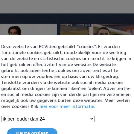
Deze website van FCVideo gebruikt “cookies”. Er worden
functionele cookies gebruikt, noodzakelijk voor de werking
van de website en statistische cookies om inzicht te krijgen in
woord na PSV-transfer:
PSV presenteert Filip Kostic: e
het gebruik en effectiviteit van de website. De website
club'
Serviër tekent voor t…
gebruikt ook advertentie cookies om advertenties af te
4:10
6 augustus 2026 16:30
stemmen op uw voorkeuren op basis van uw klikgedrag.
Tenslotte worden via de website ook social media cookies
geplaatst om dingen te kunnen ‘liken’ en ‘delen’. Advertentie-
en social media cookies zijn van derde partijen en verzamelen
en
mogelijk ook uw gegevens buiten deze websites. Meer weten
over cookies? Klik
hier voor meer informatie.
Keuze opslaan