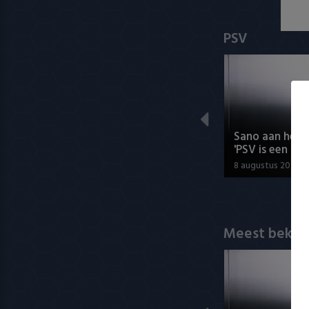
PSV
Sano aan het 
'PSV is een top
8 augustus 2026 1
Meest bekek