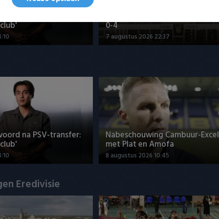
woord na PSV-transfer:
Samenvatting sc Cambuur - Exc
club'
0-4
4:10
7 augustus 2026 22:37
woord na PSV-transfer:
Nabeschouwing Cambuur-Excel
club'
met Plat en Amofa
4:10
8 augustus 2026 10:45
en Eredivisie