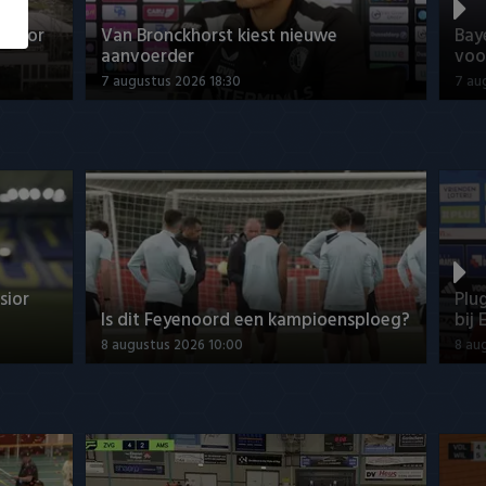
elsior
Van Bronckhorst kiest nieuwe
Bay
aanvoerder
voo
7 augustus 2026 18:30
7 au
sior
Plu
Is dit Feyenoord een kampioensploeg?
bij 
8 augustus 2026 10:00
8 au