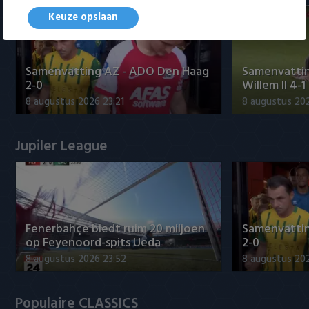
Keuze opslaan
Samenvatting AZ - ADO Den Haag
Samenvattin
2-0
Willem II 4-1
8 augustus 2026 23:21
8 augustus 202
Jupiler League
Fenerbahçe biedt ruim 20 miljoen
Samenvatti
op Feyenoord-spits Ueda
2-0
8 augustus 2026 23:52
8 augustus 202
Populaire CLASSICS