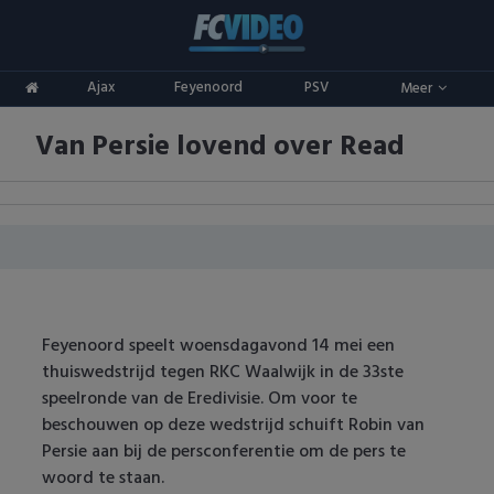
Clubs
Ajax
Feyenoord
PSV
Meer
ADO Den Haag
Competities
Van Persie lovend over Read
Ajax
Eredivisie
Oranje
AZ
Keuken Kampioen Divisie
Goals & Samenvattingen
Excelsior
KNVB Beker
FC Groningen
2e Divisie
Feyenoord speelt woensdagavond 14 mei een
FC Twente
Vrouwenvoetbal
thuiswedstrijd tegen RKC Waalwijk in de 33ste
speelronde van de Eredivisie. Om voor te
FC Utrecht
Champions League
beschouwen op deze wedstrijd schuift Robin van
Persie aan bij de persconferentie om de pers te
Feyenoord
Europa League
woord te staan.