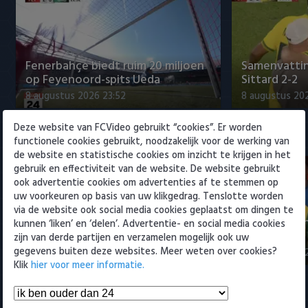
Willem II
Fenerbahçe biedt ruim 20 miljoen
Samenvattin
op Feyenoord-spits Ueda
Sittard 2-2
8 augustus 2026 23:52
8 augustus 202
Deze website van FCVideo gebruikt “cookies”. Er worden
Eredivisie
functionele cookies gebruikt, noodzakelijk voor de werking van
de website en statistische cookies om inzicht te krijgen in het
gebruik en effectiviteit van de website. De website gebruikt
ook advertentie cookies om advertenties af te stemmen op
uw voorkeuren op basis van uw klikgedrag. Tenslotte worden
via de website ook social media cookies geplaatst om dingen te
Fenerbahçe biedt ruim 20 miljoen
Samenvatti
kunnen ‘liken’ en ‘delen’. Advertentie- en social media cookies
op Feyenoord-spits Ueda
2-0
zijn van derde partijen en verzamelen mogelijk ook uw
gegevens buiten deze websites. Meer weten over cookies?
8 augustus 2026 23:52
8 augustus 202
Klik
hier voor meer informatie.
Samenvattingen Eredivisie