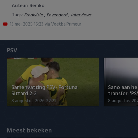
Auteur: Remko
Heracles Almelo
Conference League
Tags:
,
,
Eredivisie
Feyenoord
Interviews
NAC Breda
13 mei 2025 15:23
via
VoetbalPrimeur
PEC Zwolle
PSV
PSV
Roda JC
SC Heerenveen
Samenvatting PSV- Fortuna
Sano aan he
Sittard 2-2
transfer: 'P
Sparta
8 augustus 2026 22:21
8 augustus 202
Vitesse
VVV Venlo
Meest bekeken