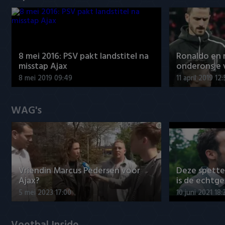
8 mei 2016: PSV pakt landstitel na
Ronaldo en
misstap Ajax
onderonsje 
8 mei 2019 09:49
11 april 2019 12
WAG's
Vriendin Marcus Pedersen voor
Deze spett
Ajax?
is de echtg
5 mei 2023 17:00
10 juni 2021 18: