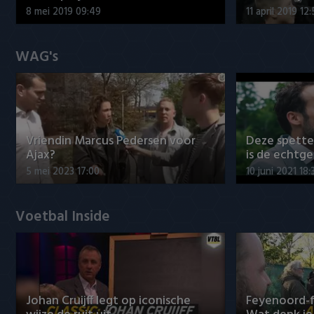
8 mei 2019 09:49
11 april 2019 12
WAG's
Vriendin Marcus Pedersen voor
Deze spett
Ajax?
is de echtg
5 mei 2023 17:00
10 juni 2021 18:
Voetbal Inside
Johan Cruijff legt op iconische
Feyenoord-f