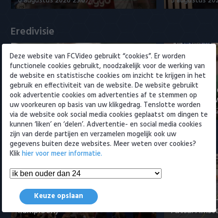
6 augustus 2026 23:07
5 augustus 202
Willem II
Eredivisie
Deze website van FCVideo gebruikt “cookies”. Er worden
functionele cookies gebruikt, noodzakelijk voor de werking van
de website en statistische cookies om inzicht te krijgen in het
gebruik en effectiviteit van de website. De website gebruikt
Voorbeschouwing Cambuur-
PSV presente
ook advertentie cookies om advertenties af te stemmen op
Excelsior met Plat en El Arguioui
ervaren Ser
uw voorkeuren op basis van uw klikgedrag. Tenslotte worden
6 augustus 2026 18:49
6 augustus 202
via de website ook social media cookies geplaatst om dingen te
kunnen ‘liken’ en ‘delen’. Advertentie- en social media cookies
zijn van derde partijen en verzamelen mogelijk ook uw
Samenvattingen Eredivisie
gegevens buiten deze websites. Meer weten over cookies?
Klik
hier voor meer informatie.
Tigers Roermond - Futsal
Keuze opslaan
Amsterdam 3-0 (Roermond
Samenvatti
kampioen)
Futsal Amst