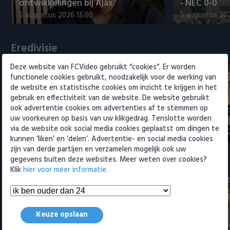
Willem II
ontwikkelingen bij Ajax
- NEC 0-0
5 augustus 2026 15:00
5 augustus 20
Eredivisie
Deze website van FCVideo gebruikt “cookies”. Er worden
functionele cookies gebruikt, noodzakelijk voor de werking van
de website en statistische cookies om inzicht te krijgen in het
gebruik en effectiviteit van de website. De website gebruikt
ook advertentie cookies om advertenties af te stemmen op
Maak kennis met Sami
Joris Kramer
uw voorkeuren op basis van uw klikgedrag. Tenslotte worden
Bouhoudane (Cambuur)
Ahead te bli
via de website ook social media cookies geplaatst om dingen te
5 augustus 2026 20:45
5 augustus 20
kunnen ‘liken’ en ‘delen’. Advertentie- en social media cookies
zijn van derde partijen en verzamelen mogelijk ook uw
gegevens buiten deze websites. Meer weten over cookies?
Samenvattingen Eredivisie
Klik
hier voor meer informatie.
Keuze opslaan
Tigers Roermond - Futsal
Amsterdam 3-0 (Roermond
Samenvatti