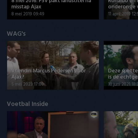
8 mei 2016: PSV pakt landstitel na
Ronaldo en
misstap Ajax
onderonsje 
8 mei 2019 09:49
11 april 2019 12
WAG's
Vriendin Marcus Pedersen voor
Deze spett
Ajax?
is de echtg
5 mei 2023 17:00
10 juni 2021 18:
Voetbal Inside