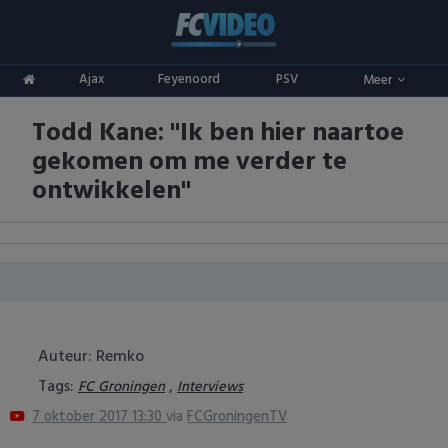
Clubs
Ajax
Feyenoord
PSV
Meer
ADO Den Haag
Competities
Todd Kane: "Ik ben hier naartoe
Ajax
Eredivisie
Oranje
gekomen om me verder te
AZ
Keuken Kampioen Divisie
Goals & Samenvattingen
ontwikkelen"
Excelsior
KNVB Beker
FC Groningen
2e Divisie
FC Twente
Vrouwenvoetbal
Auteur: Remko
FC Utrecht
Champions League
Tags:
,
FC Groningen
Interviews
7 oktober 2017 13:30
via
FCGroningenTV
Feyenoord
Europa League