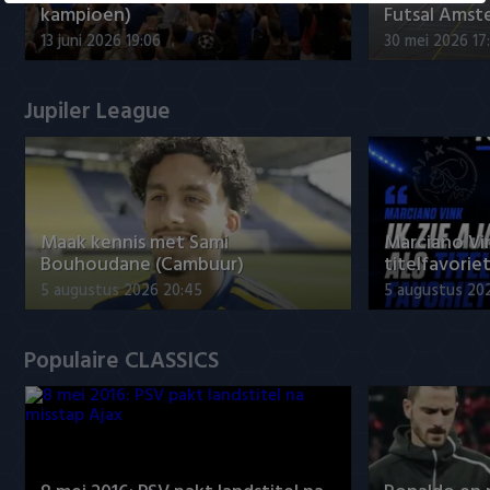
kampioen)
Futsal Amst
13 juni 2026 19:06
30 mei 2026 17
Jupiler League
Maak kennis met Sami
Marciano Vin
Bouhoudane (Cambuur)
titelfavorie
5 augustus 2026 20:45
5 augustus 20
Populaire CLASSICS