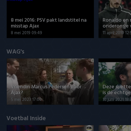
8 mei 2016: PSV pakt landstitel na
Ronaldo en
misstap Ajax
onderonsje 
8 mei 2019 09:49
11 april 2019 12
WAG's
Vriendin Marcus Pedersen voor
Deze spett
Ajax?
is de echtg
5 mei 2023 17:00
10 juni 2021 18:
Voetbal Inside