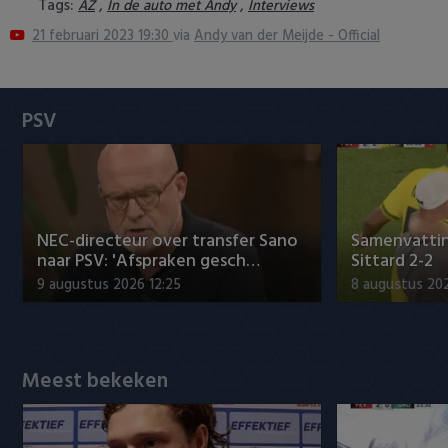
Tags:
,
,
AZ
In de auto met Andy
Interviews
Heracles Almelo
Conference League
21 februari 2023 19:30
via
Andy van der Meijde - Official
NAC Breda
PEC Zwolle
PSV
PSV
Roda JC
NEC-directeur over transfer Sano
Samenvattin
SC Heerenveen
naar PSV: 'Afspraken gesch…
Sittard 2-2
9 augustus 2026 12:25
8 augustus 202
Sparta
Vitesse
Meest bekeken
VVV Venlo