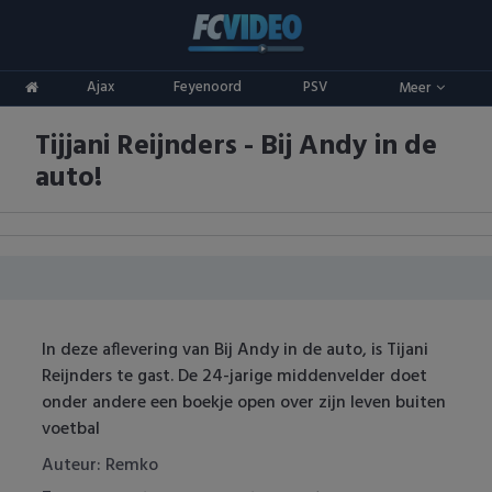
Clubs
Ajax
Feyenoord
PSV
Meer
ADO Den Haag
Competities
Tijjani Reijnders - Bij Andy in de
Ajax
Eredivisie
Oranje
auto!
AZ
Keuken Kampioen Divisie
Goals & Samenvattingen
Excelsior
KNVB Beker
FC Groningen
2e Divisie
In deze aflevering van Bij Andy in de auto, is Tijani
FC Twente
Vrouwenvoetbal
Reijnders te gast. De 24-jarige middenvelder doet
onder andere een boekje open over zijn leven buiten
FC Utrecht
Champions League
voetbal
Feyenoord
Europa League
Auteur: Remko