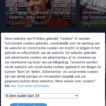
Willem II
Lammers vol onbegrip over rol bij
Fenerbahçe 
Twente: 'Dit is bizar'
op Feyenoor
9 augustus 2026 20:27
8 augustus 20
Eredivisie
Deze website van FCVideo gebruikt “cookies”. Er worden
functionele cookies gebruikt, noodzakelijk voor de werking van
de website en statistische cookies om inzicht te krijgen in het
gebruik en effectiviteit van de website. De website gebruikt
ook advertentie cookies om advertenties af te stemmen op
uw voorkeuren op basis van uw klikgedrag. Tenslotte worden
"Julian Brandt over fitheid, Godts
"Weet niet 
via de website ook social media cookies geplaatst om dingen te
en Ter Stegen"
titelkandida
kunnen ‘liken’ en ‘delen’. Advertentie- en social media cookies
zijn van derde partijen en verzamelen mogelijk ook uw
9 augustus 2026 22:57
9 augustus 20
gegevens buiten deze websites. Meer weten over cookies?
Klik
hier voor meer informatie.
Samenvattingen Eredivisie