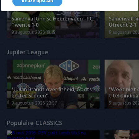
Keuze opslaan
Samenvatting sc Heerenveen - FC
Samenvattin
Twente 1-0
Utrecht 2-1
9 augustus 2026 19:15
9 augustus 202
Jupiler League
"Julian Brandt over fitheid, Godts
"Weet niet 
en Ter Stegen"
titelkandida
9 augustus 2026 22:57
9 augustus 20
Populaire CLASSICS