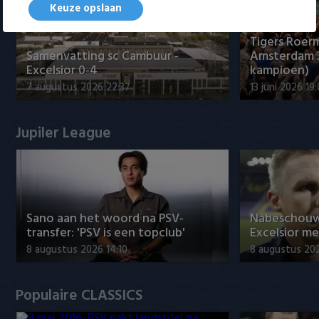
Keuze opslaan
Tigers Roerm
Samenvatting sc Cambuur -
Amsterdam 
Excelsior 0-4
kampioen)
7 augustus 2026 22:37
13 juni 2026 19
Jupiler League
Sano aan het woord na PSV-
Nabeschouw
transfer: 'PSV is een topclub'
Excelsior m
8 augustus 2026 14:10
8 augustus 20
Populaire CLASSICS