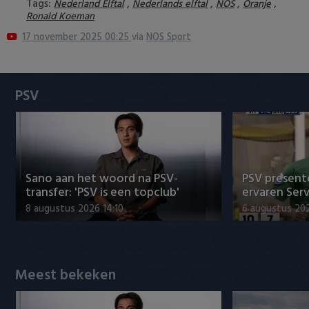
Tags:
,
,
,
,
Nederland Elftal
Nederlands elftal
NOS
Oranje
Heracles Almelo
Conference League
Ronald Koeman
17 november 2025 00:25
via
NOS Sport
NAC Breda
PEC Zwolle
PSV
PSV
Roda JC
Sano aan het woord na PSV-
PSV presente
SC Heerenveen
transfer: 'PSV is een topclub'
ervaren Ser
8 augustus 2026 14:10
6 augustus 202
Sparta
Vitesse
Meest bekeken
VVV Venlo