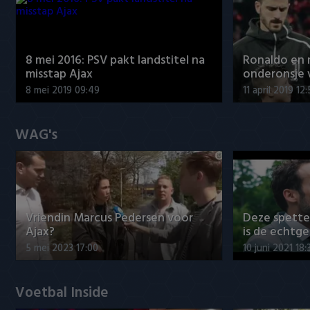
8 mei 2016: PSV pakt landstitel na
Ronaldo en
misstap Ajax
onderonsje 
8 mei 2019 09:49
11 april 2019 12
WAG's
Vriendin Marcus Pedersen voor
Deze spett
Ajax?
is de echtg
5 mei 2023 17:00
10 juni 2021 18:
Voetbal Inside