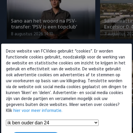
Willem II
Sano aan het woord na PSV-
Samenvattin
transfer: 'PSV is een topclub'
Excelsior 0-
8 augustus 2026 14:10
7 augustus 20
Deze website van FCVideo gebruikt “cookies”. Er worden
Eredivisie
functionele cookies gebruikt, noodzakelijk voor de werking van
de website en statistische cookies om inzicht te krijgen in het
gebruik en effectiviteit van de website. De website gebruikt
ook advertentie cookies om advertenties af te stemmen op
uw voorkeuren op basis van uw klikgedrag. Tenslotte worden
via de website ook social media cookies geplaatst om dingen te
Sano aan het woord na PSV-
Nabeschouw
kunnen ‘liken’ en ‘delen’. Advertentie- en social media cookies
transfer: 'PSV is een topclub'
Excelsior m
zijn van derde partijen en verzamelen mogelijk ook uw
8 augustus 2026 14:10
8 augustus 20
gegevens buiten deze websites. Meer weten over cookies?
Klik
hier voor meer informatie.
Samenvattingen Eredivisie