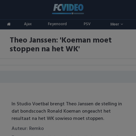
Clubs
Ajax
Feyenoord
PSV
Meer
ADO Den Haag
Competities
Theo Janssen: 'Koeman moet
Ajax
Eredivisie
Oranje
stoppen na het WK'
AZ
Keuken Kampioen Divisie
Goals & Samenvattingen
Excelsior
KNVB Beker
FC Groningen
2e Divisie
FC Twente
Vrouwenvoetbal
In Studio Voetbal brengt Theo Janssen de stelling in
dat bondscoach Ronald Koeman ongeacht het
FC Utrecht
Champions League
resultaat na het WK sowieso moet stoppen.
Feyenoord
Europa League
Auteur: Remko