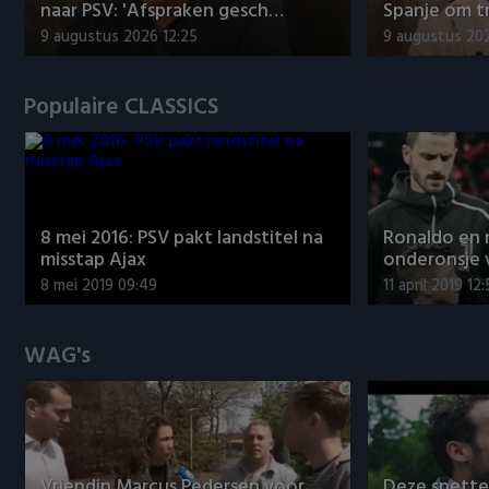
naar PSV: 'Afspraken gesch…
Spanje om t
9 augustus 2026 12:25
9 augustus 202
Populaire CLASSICS
8 mei 2016: PSV pakt landstitel na
Ronaldo en
misstap Ajax
onderonsje 
8 mei 2019 09:49
11 april 2019 12
WAG's
Vriendin Marcus Pedersen voor
Deze spett