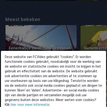
Willem II
Meest bekeken
Fenerbahçe biedt ruim 20 miljoen
Samenvattin
op Feyenoord-spits Ueda
Sittard 2-2
Deze website van FCVideo gebruikt “cookies”. Er worden
8 augustus 2026 23:52
8 augustus 202
functionele cookies gebruikt, noodzakelijk voor de werking van
de website en statistische cookies om inzicht te krijgen in het
gebruik en effectiviteit van de website. De website gebruikt
Eredivisie
ook advertentie cookies om advertenties af te stemmen op
uw voorkeuren op basis van uw klikgedrag. Tenslotte worden
via de website ook social media cookies geplaatst om dingen te
kunnen ‘liken’ en ‘delen’. Advertentie- en social media cookies
zijn van derde partijen en verzamelen mogelijk ook uw
gegevens buiten deze websites. Meer weten over cookies?
NEC-directeur over transfer Sano
Eredivisie-di
Klik
hier voor meer informatie.