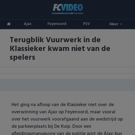
Clubs
Ajax
Feyenoord
PSV
Meer
ADO Den Haag
Competities
Terugblik Vuurwerk in de
Ajax
Eredivisie
Oranje
Klassieker kwam niet van de
AZ
Keuken Kampioen Divisie
Goals & Samenvattingen
spelers
Excelsior
KNVB Beker
FC Groningen
2e Divisie
FC Twente
Vrouwenvoetbal
Het ging na afloop van de Klassieker niet over de
FC Utrecht
Champions League
overwinning van Ajax op Feyenoord, maar vooral
over het vuurwerk voorafgaand aan de wedstrijd op
Feyenoord
Europa League
de parkeerplaats bij De Kuip. Door een
afleidingsmanoeuvre van de politie wist de Ajax-bus