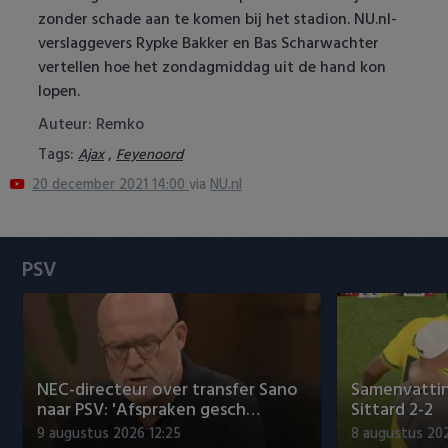
Heracles Almelo
Conference League
zonder schade aan te komen bij het stadion. NU.nl-
verslaggevers Rypke Bakker en Bas Scharwachter
NAC Breda
vertellen hoe het zondagmiddag uit de hand kon
lopen.
PEC Zwolle
Auteur: Remko
Tags:
,
Ajax
Feyenoord
PSV
20 december 2021 14:00
via
NU.nl
Roda JC
SC Heerenveen
PSV
Sparta
Vitesse
NEC-directeur over transfer Sano
Samenvattin
VVV Venlo
naar PSV: 'Afspraken gesch…
Sittard 2-2
9 augustus 2026 12:25
8 augustus 202