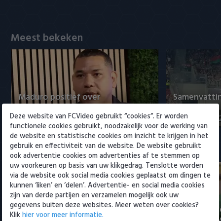
Willem II
Meest bekeken
Maduro positief over
Samenvattin
ontwikkelingen bij Ajax
- NEC 0-0
Deze website van FCVideo gebruikt “cookies”. Er worden
5 augustus 2026 15:00
5 augustus 20
functionele cookies gebruikt, noodzakelijk voor de werking van
de website en statistische cookies om inzicht te krijgen in het
gebruik en effectiviteit van de website. De website gebruikt
Eredivisie
ook advertentie cookies om advertenties af te stemmen op
uw voorkeuren op basis van uw klikgedrag. Tenslotte worden
via de website ook social media cookies geplaatst om dingen te
kunnen ‘liken’ en ‘delen’. Advertentie- en social media cookies
zijn van derde partijen en verzamelen mogelijk ook uw
gegevens buiten deze websites. Meer weten over cookies?
Voorbeschouwing Cambuur-
PSV presente
Klik
hier voor meer informatie.
Excelsior met Plat en El Arguioui
ervaren Ser