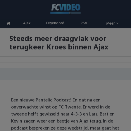
Clubs
Ajax
Feyenoord
PSV
Meer
ADO Den Haag
Competities
Steeds meer draagvlak voor
Ajax
Eredivisie
Oranje
terugkeer Kroes binnen Ajax
AZ
Keuken Kampioen Divisie
Goals & Samenvattingen
Excelsior
KNVB Beker
FC Groningen
2e Divisie
FC Twente
Vrouwenvoetbal
Een nieuwe Pantelic Podcast! En dat na een
onverwachte winst op FC Twente. Er werd in de
FC Utrecht
Champions League
tweede helft gewisseld naar 4-3-3 en Lars, Bart en
Kevin zagen weer een beetje van Ajax terug. In de
Feyenoord
Europa League
podcast bespreken ze deze wedstrijd, maar gaat het