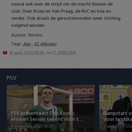
vooral ook over de strijd om de macht binnen de
Heracles Almelo
Conference League
club. Over Kroes en Van Praag, de RvC en hoe nu
verder. Ook draait de geruchtenmolen weer richting
NAC Breda
volgend seizoen.
PEC Zwolle
Auteur: Remko
Tags:
,
Ajax
FC Afkicken
PSV
16 april 2024 09:00
via
FC AFKICKEN
Roda JC
SC Heerenveen
PSV
Sparta
Vitesse
PSV presenteert Filip Kostic:
Rampstart v
VVV Venlo
ervaren Serviër tekent voor t…
voor landsk
6 augustus 2026 16:30
3 augustus 202