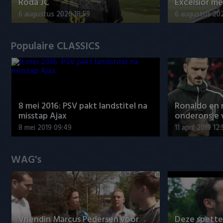
Roda JC
Excelsior me
6 augustus 2026 18:59
6 augustus 20
Populaire CLASSICS
8 mei 2016: PSV pakt landstitel na
Ronaldo en
misstap Ajax
onderonsje 
8 mei 2019 09:49
11 april 2019 12
WAG's
Vriendin Marcus Pedersen voor
Deze spett