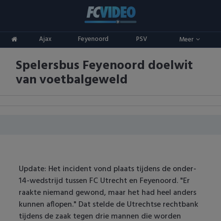
Clubs
Ajax
Feyenoord
PSV
Meer
ADO Den Haag
Competities
Spelersbus Feyenoord doelwit
Ajax
Eredivisie
Oranje
van voetbalgeweld
AZ
Keuken Kampioen Divisie
Goals & Samenvattingen
Excelsior
KNVB Beker
FC Groningen
2e Divisie
FC Twente
Vrouwenvoetbal
Update: Het incident vond plaats tijdens de onder-
14-wedstrijd tussen FC Utrecht en Feyenoord. "Er
FC Utrecht
Champions League
raakte niemand gewond, maar het had heel anders
kunnen aflopen." Dat stelde de Utrechtse rechtbank
Feyenoord
Europa League
tijdens de zaak tegen drie mannen die worden