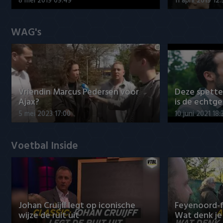
8 mei 2019 09:49
11 april 2019 12
WAG's
Vriendin Marcus Pedersen voor
Deze spett
Ajax?
is de echtg
5 mei 2023 17:00
10 juni 2021 18:
Voetbal Inside
Johan Cruijff legt op iconische
Feyenoord-f
wijze de ruit uit
Wat denk je 