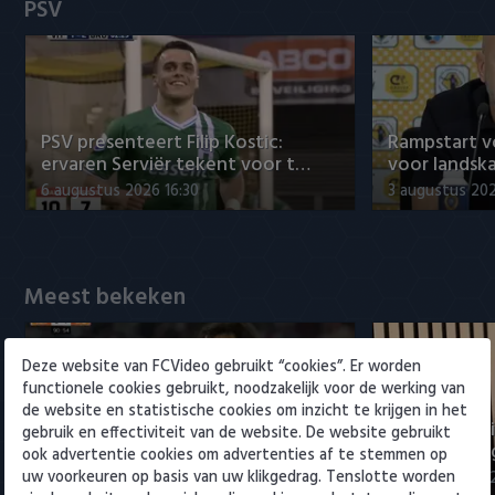
Willem II
PSV
PSV presenteert Filip Kostic:
Rampstart v
ervaren Serviër tekent voor t…
voor landsk
6 augustus 2026 16:30
3 augustus 202
Meest bekeken
Deze website van FCVideo gebruikt “cookies”. Er worden
functionele cookies gebruikt, noodzakelijk voor de werking van
de website en statistische cookies om inzicht te krijgen in het
Samenvatting Ajax - Shelbourne
Maduro posi
gebruik en effectiviteit van de website. De website gebruikt
FC 3-1
ontwikkeling
ook advertentie cookies om advertenties af te stemmen op
uw voorkeuren op basis van uw klikgedrag. Tenslotte worden
6 augustus 2026 23:07
5 augustus 202