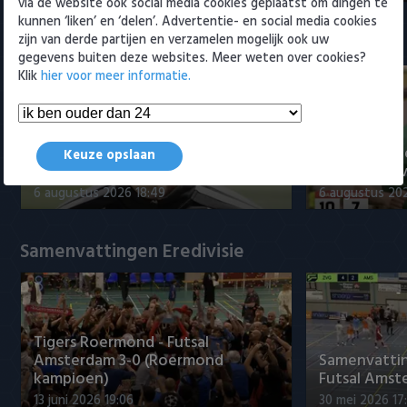
via de website ook social media cookies geplaatst om dingen te
kunnen ‘liken’ en ‘delen’. Advertentie- en social media cookies
zijn van derde partijen en verzamelen mogelijk ook uw
Eredivisie
gegevens buiten deze websites. Meer weten over cookies?
Klik
hier voor meer informatie.
Voorbeschouwing Cambuur-
PSV presente
Keuze opslaan
Excelsior met Plat en El Arguioui
ervaren Ser
6 augustus 2026 18:49
6 augustus 202
Samenvattingen Eredivisie
Tigers Roermond - Futsal
Amsterdam 3-0 (Roermond
Samenvatti
kampioen)
Futsal Amst
13 juni 2026 19:06
30 mei 2026 17