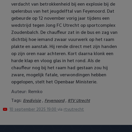
verdacht van betrokkenheid bij een explosie bij de
Heracles Almelo
Conference League
spelersbus van het jeugdelftal van Feyenoord. Dat
gebeurde op 12 november vorig jaar tijdens een
NAC Breda
wedstrijd tegen Jong FC Utrecht op sportcomplex
Zoudenbalch. De chauffeur zat in de bus en zag van
PEC Zwolle
dichtbij hoe iemand zwaar vuurwerk op het raam
plakte en aanstak. Hij rende direct met zijn handen
PSV
op zijn oren naar achteren. Kort daarna klonk een
harde klap en vloog glas in het rond. Als de
Roda JC
chauffeur nog bij het raam had gestaan zou hij
zware, mogelijk fatale, verwondingen hebben
SC Heerenveen
opgelopen, stelt het Openbaar Ministerie.
Sparta
Auteur: Remko
Tags:
,
,
Eredivisie
Feyenoord
RTV Utrecht
Vitesse
10 september 2025 19:00
via
rtvutrecht
VVV Venlo