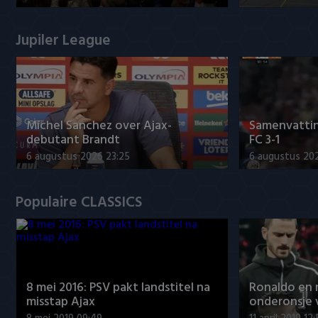
Jupiler League
Míchel Sanchez over Ajax-
Samenvattin
debutant Brandt
FC 3-1
6 augustus 2026 23:25
6 augustus 20
Populaire CLASSICS
8 mei 2016: PSV pakt landstitel na
Ronaldo en
misstap Ajax
onderonsje 