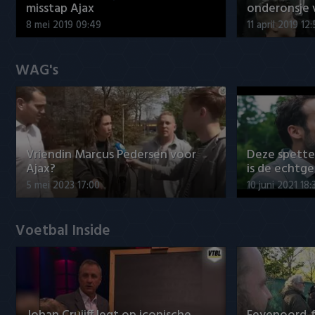
misstap Ajax
onderonsje 
8 mei 2019 09:49
11 april 2019 12
WAG's
Vriendin Marcus Pedersen voor
Deze spett
Ajax?
is de echtg
5 mei 2023 17:00
10 juni 2021 18:
Voetbal Inside