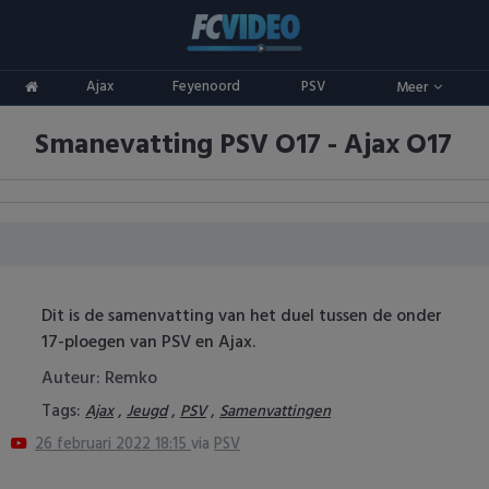
Clubs
Ajax
Feyenoord
PSV
Meer
ADO Den Haag
Competities
Smanevatting PSV O17 - Ajax O17
Ajax
Eredivisie
Oranje
AZ
Keuken Kampioen Divisie
Goals & Samenvattingen
Excelsior
KNVB Beker
FC Groningen
2e Divisie
Dit is de samenvatting van het duel tussen de onder
17-ploegen van PSV en Ajax.
FC Twente
Vrouwenvoetbal
Auteur: Remko
FC Utrecht
Champions League
Tags:
,
,
,
Ajax
Jeugd
PSV
Samenvattingen
26 februari 2022 18:15
via
PSV
Feyenoord
Europa League