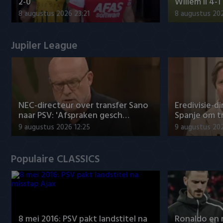
2-0
Willem II 4-1
8 augustus 2026 23:21
8 augustus 202
Jupiler League
NEC-directeur over transfer Sano
Eredivisie-di
naar PSV: 'Afspraken gesch…
Spanje om t
9 augustus 2026 12:25
9 augustus 202
Populaire CLASSICS
8 mei 2016: PSV pakt landstitel na
Ronaldo en