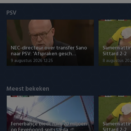
Heracles Almelo
Conference League
PSV
NAC Breda
PEC Zwolle
NEC-directeur over transfer Sano
Samenvattin
PSV
naar PSV: 'Afspraken gesch…
Sittard 2-2
9 augustus 2026 12:25
8 augustus 202
Roda JC
SC Heerenveen
Meest bekeken
Sparta
Vitesse
VVV Venlo
Fenerbahçe biedt ruim 20 miljoen
Samenvattin
op Feyenoord-spits Ueda
Sittard 2-2