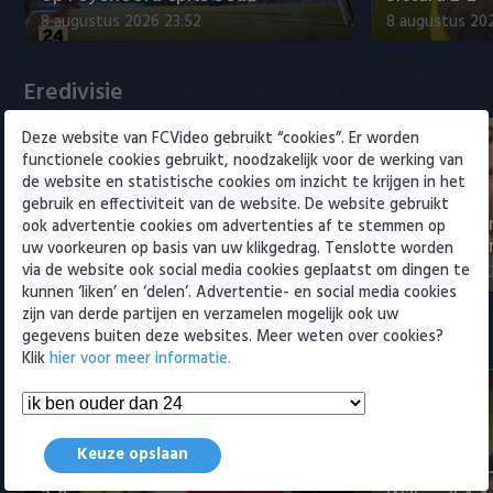
Willem II
8 augustus 2026 23:52
8 augustus 202
Eredivisie
Deze website van FCVideo gebruikt “cookies”. Er worden
functionele cookies gebruikt, noodzakelijk voor de werking van
de website en statistische cookies om inzicht te krijgen in het
gebruik en effectiviteit van de website. De website gebruikt
NEC-directeur over transfer Sano
Eredivisie-di
ook advertentie cookies om advertenties af te stemmen op
naar PSV: 'Afspraken gesch…
Spanje om t
uw voorkeuren op basis van uw klikgedrag. Tenslotte worden
via de website ook social media cookies geplaatst om dingen te
9 augustus 2026 12:25
9 augustus 202
kunnen ‘liken’ en ‘delen’. Advertentie- en social media cookies
zijn van derde partijen en verzamelen mogelijk ook uw
gegevens buiten deze websites. Meer weten over cookies?
Samenvattingen Eredivisie
Klik
hier voor meer informatie.
Keuze opslaan
Samenvatting AZ - ADO Den Haag
Samenvattin