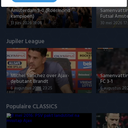
Tigers Roermond - Futsal
Amsterdam 3-0 (Roermond
Samenvatti
kampioen)
Futsal Amst
13 juni 2026 19:06
30 mei 2026 17
Jupiler League
Míchel Sanchez over Ajax-
Samenvattin
debutant Brandt
FC 3-1
6 augustus 2026 23:25
6 augustus 20
Populaire CLASSICS