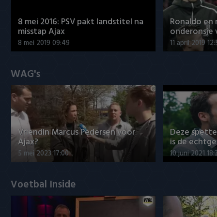
8 mei 2016: PSV pakt landstitel na
Ronaldo en
misstap Ajax
onderonsje 
8 mei 2019 09:49
11 april 2019 12
WAG's
Vriendin Marcus Pedersen voor
Deze spett
Ajax?
is de echtg
5 mei 2023 17:00
10 juni 2021 18:
Voetbal Inside