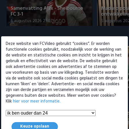
Willem II
Samenvatting Ajax - Shelbourne
Maduro posi
FC 3-1
ontwikkeling
6 augustus 2026 23:07
5 augustus 202
Eredivisie
Deze website van FCVideo gebruikt “cookies”. Er worden
functionele cookies gebruikt, noodzakelijk voor de werking van
de website en statistische cookies om inzicht te krijgen in het
gebruik en effectiviteit van de website. De website gebruikt
ook advertentie cookies om advertenties af te stemmen op
uw voorkeuren op basis van uw klikgedrag. Tenslotte worden
Voorbeschouwing Cambuur-
PSV presente
via de website ook social media cookies geplaatst om dingen te
Excelsior met Plat en El Arguioui
ervaren Ser
kunnen ‘liken’ en ‘delen’. Advertentie- en social media cookies
6 augustus 2026 18:49
6 augustus 202
zijn van derde partijen en verzamelen mogelijk ook uw
gegevens buiten deze websites. Meer weten over cookies?
Klik
hier voor meer informatie.
Samenvattingen Eredivisie
Keuze opslaan