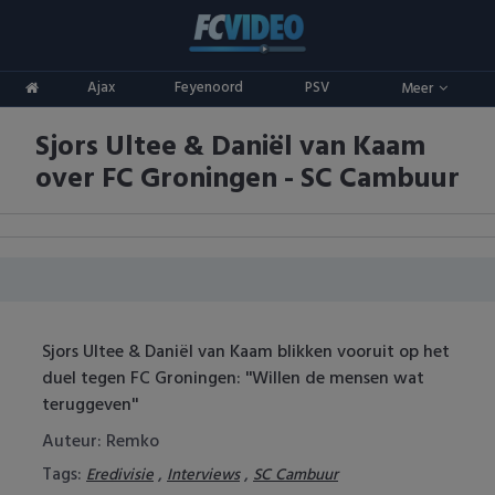
Clubs
Ajax
Feyenoord
PSV
Meer
ADO Den Haag
Competities
Sjors Ultee & Daniël van Kaam
Ajax
Eredivisie
Oranje
over FC Groningen - SC Cambuur
AZ
Keuken Kampioen Divisie
Goals & Samenvattingen
Excelsior
KNVB Beker
FC Groningen
2e Divisie
Sjors Ultee & Daniël van Kaam blikken vooruit op het
FC Twente
Vrouwenvoetbal
duel tegen FC Groningen: ''Willen de mensen wat
teruggeven''
FC Utrecht
Champions League
Auteur: Remko
Feyenoord
Europa League
Tags:
,
,
Eredivisie
Interviews
SC Cambuur