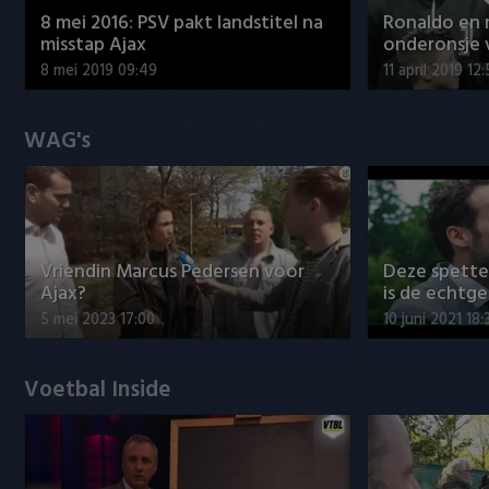
8 mei 2016: PSV pakt landstitel na
Ronaldo en
misstap Ajax
onderonsje 
8 mei 2019 09:49
11 april 2019 12
WAG's
Vriendin Marcus Pedersen voor
Deze spett
Ajax?
is de echtg
5 mei 2023 17:00
10 juni 2021 18:
Voetbal Inside