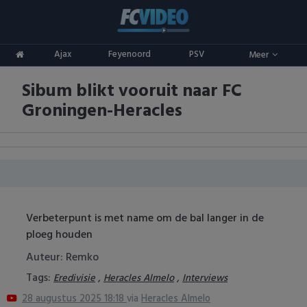
Clubs
Ajax
Feyenoord
PSV
Meer
ADO Den Haag
Competities
Sibum blikt vooruit naar FC
Ajax
Eredivisie
Oranje
Groningen-Heracles
AZ
Keuken Kampioen Divisie
Goals & Samenvattingen
Excelsior
KNVB Beker
FC Groningen
2e Divisie
Verbeterpunt is met name om de bal langer in de
FC Twente
Vrouwenvoetbal
ploeg houden
FC Utrecht
Champions League
Auteur: Remko
Tags:
,
,
Eredivisie
Heracles Almelo
Interviews
Feyenoord
Europa League
28 augustus 2025 18:18
via
Heracles Almelo