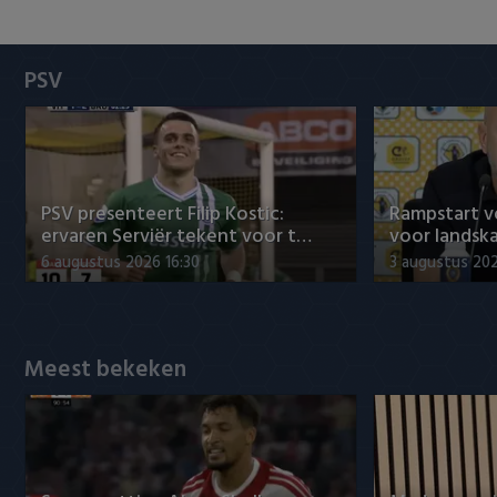
Heracles Almelo
Conference League
NAC Breda
PSV
PEC Zwolle
PSV
PSV presenteert Filip Kostic:
Rampstart v
Roda JC
ervaren Serviër tekent voor t…
voor landsk
6 augustus 2026 16:30
3 augustus 202
SC Heerenveen
Sparta
Meest bekeken
Vitesse
VVV Venlo