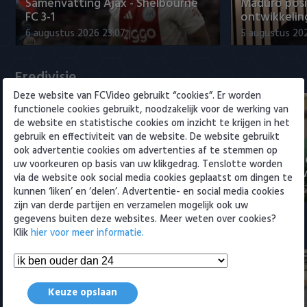
Willem II
Samenvatting Ajax - Shelbourne
Maduro posi
FC 3-1
ontwikkeling
6 augustus 2026 23:07
5 augustus 202
Eredivisie
Deze website van FCVideo gebruikt “cookies”. Er worden
functionele cookies gebruikt, noodzakelijk voor de werking van
de website en statistische cookies om inzicht te krijgen in het
gebruik en effectiviteit van de website. De website gebruikt
ook advertentie cookies om advertenties af te stemmen op
Voorbeschouwing Cambuur-
PSV presente
uw voorkeuren op basis van uw klikgedrag. Tenslotte worden
Excelsior met Plat en El Arguioui
ervaren Ser
via de website ook social media cookies geplaatst om dingen te
6 augustus 2026 18:49
6 augustus 202
kunnen ‘liken’ en ‘delen’. Advertentie- en social media cookies
zijn van derde partijen en verzamelen mogelijk ook uw
gegevens buiten deze websites. Meer weten over cookies?
Samenvattingen Eredivisie
Klik
hier voor meer informatie.
Keuze opslaan
Tigers Roermond - Futsal