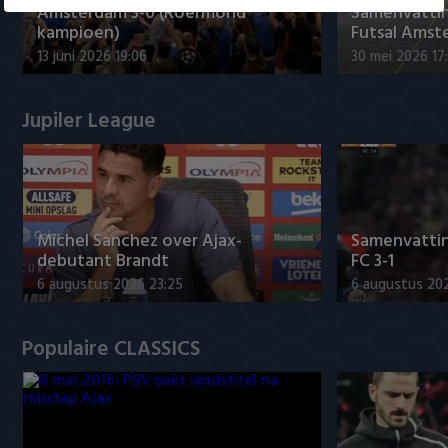
Amsterdam 3-0 (Roermond
Samenvatti
kampioen)
Futsal Amst
13 juni 2026 19:06
30 mei 2026 17
Jupiler League
Míchel Sanchez over Ajax-
Samenvattin
debutant Brandt
FC 3-1
6 augustus 2026 23:25
6 augustus 20
Populaire CLASSICS