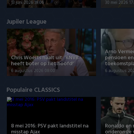
13 juni 2026 19:06
30 mei 2026 17
Jupiler League
Arno Verme
Chris Woerts haalt uit: ‘KNVB
pensioen en
heeft boter op het hoofd!’
toekomstpl
6 augustus 2026 08:00
6 augustus 20
Populaire CLASSICS
8 mei 2016: PSV pakt landstitel na
Ronaldo en
misstap Ajax
onderonsje 