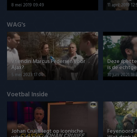
8 mei 2019 09:49
11 april 2019 12
WAG's
Vriendin Marcus Pedersen voor
Deze spett
Ajax?
is de echtg
5 mei 2023 17:00
10 juni 2021 18:
Voetbal Inside
Johan Cruijff legt op iconische
Feyenoord-f