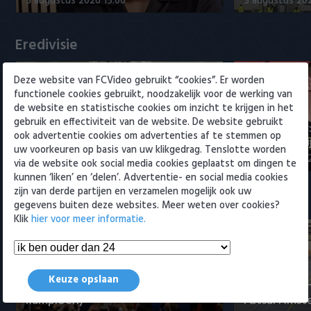
5 augustus 2026 15:00
5 augustus 20
Willem II
Eredivisie
Deze website van FCVideo gebruikt “cookies”. Er worden
functionele cookies gebruikt, noodzakelijk voor de werking van
de website en statistische cookies om inzicht te krijgen in het
gebruik en effectiviteit van de website. De website gebruikt
Maak kennis met Sami
Joris Kramer
ook advertentie cookies om advertenties af te stemmen op
Bouhoudane (Cambuur)
Ahead te bli
uw voorkeuren op basis van uw klikgedrag. Tenslotte worden
5 augustus 2026 20:45
5 augustus 20
via de website ook social media cookies geplaatst om dingen te
kunnen ‘liken’ en ‘delen’. Advertentie- en social media cookies
zijn van derde partijen en verzamelen mogelijk ook uw
Samenvattingen Eredivisie
gegevens buiten deze websites. Meer weten over cookies?
Klik
hier voor meer informatie.
Tigers Roermond - Futsal
Keuze opslaan
Amsterdam 3-0 (Roermond
Samenvatti
kampioen)
Futsal Amst