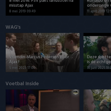
8 mei 2016: PSV pakt landstitel na
Ronaldo en
misstap Ajax
onderonsje 
8 mei 2019 09:49
11 april 2019 12
WAG's
Vriendin Marcus Pedersen voor
Deze spett
Ajax?
is de echtg
5 mei 2023 17:00
10 juni 2021 18:
Voetbal Inside