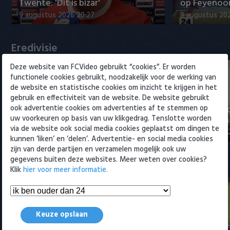
Willem II
Twente: 'Dit is bizar'
op Feyenoor
9 augustus 2026 20:27
8 augustus 20
Eredivisie
Deze website van FCVideo gebruikt “cookies”. Er worden
functionele cookies gebruikt, noodzakelijk voor de werking van
de website en statistische cookies om inzicht te krijgen in het
gebruik en effectiviteit van de website. De website gebruikt
ook advertentie cookies om advertenties af te stemmen op
"Julian Brandt over fitheid, Godts
"Weet niet 
uw voorkeuren op basis van uw klikgedrag. Tenslotte worden
en Ter Stegen"
titelkandida
via de website ook social media cookies geplaatst om dingen te
9 augustus 2026 22:57
9 augustus 20
kunnen ‘liken’ en ‘delen’. Advertentie- en social media cookies
zijn van derde partijen en verzamelen mogelijk ook uw
gegevens buiten deze websites. Meer weten over cookies?
Samenvattingen Eredivisie
Klik
hier voor meer informatie.
Keuze opslaan
Samenvatting sc Heerenveen - FC
Samenvattin