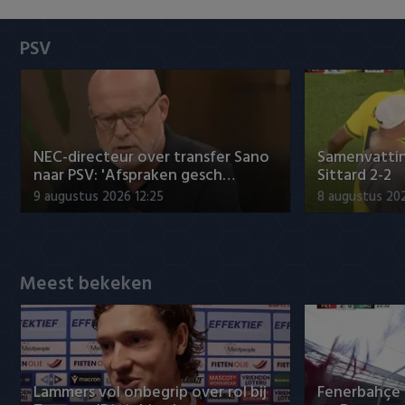
Heracles Almelo
Conference League
PSV
NAC Breda
PEC Zwolle
PSV
NEC-directeur over transfer Sano
Samenvattin
naar PSV: 'Afspraken gesch…
Sittard 2-2
Roda JC
9 augustus 2026 12:25
8 augustus 202
SC Heerenveen
Sparta
Meest bekeken
Vitesse
VVV Venlo
Lammers vol onbegrip over rol bij
Fenerbahçe 