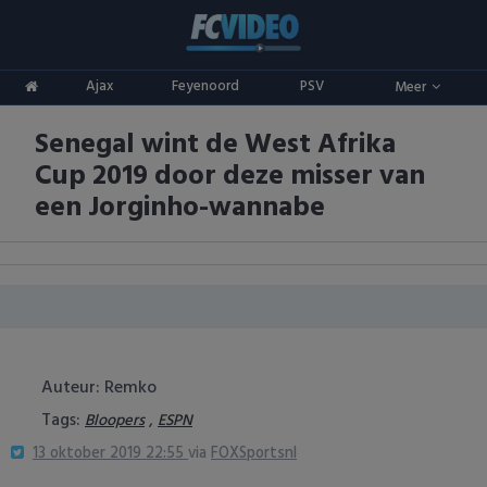
Clubs
Ajax
Feyenoord
PSV
Meer
ADO Den Haag
Competities
Senegal wint de West Afrika
Ajax
Eredivisie
Oranje
Cup 2019 door deze misser van
AZ
Keuken Kampioen Divisie
Goals & Samenvattingen
een Jorginho-wannabe
Excelsior
KNVB Beker
FC Groningen
2e Divisie
FC Twente
Vrouwenvoetbal
Auteur: Remko
FC Utrecht
Champions League
Tags:
,
Bloopers
ESPN
13 oktober 2019 22:55
via
FOXSportsnl
Feyenoord
Europa League