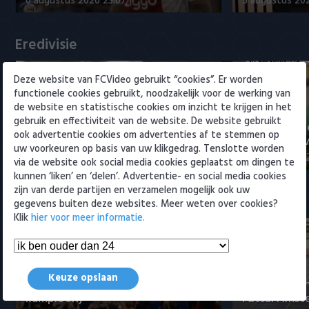
6 augustus 2026 23:07
5 augustus 202
Willem II
Eredivisie
Deze website van FCVideo gebruikt “cookies”. Er worden
functionele cookies gebruikt, noodzakelijk voor de werking van
de website en statistische cookies om inzicht te krijgen in het
gebruik en effectiviteit van de website. De website gebruikt
Voorbeschouwing Cambuur-
PSV presente
ook advertentie cookies om advertenties af te stemmen op
Excelsior met Plat en El Arguioui
ervaren Ser
uw voorkeuren op basis van uw klikgedrag. Tenslotte worden
6 augustus 2026 18:49
6 augustus 202
via de website ook social media cookies geplaatst om dingen te
kunnen ‘liken’ en ‘delen’. Advertentie- en social media cookies
zijn van derde partijen en verzamelen mogelijk ook uw
Samenvattingen Eredivisie
gegevens buiten deze websites. Meer weten over cookies?
Klik
hier voor meer informatie.
Tigers Roermond - Futsal
Keuze opslaan
Amsterdam 3-0 (Roermond
Samenvatti
kampioen)
Futsal Amst