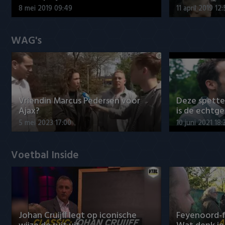
8 mei 2019 09:49
11 april 2019 12
WAG's
Vriendin Marcus Pedersen voor
Deze spett
Ajax?
is de echtg
5 mei 2023 17:00
10 juni 2021 18:
Voetbal Inside
Johan Cruijff legt op iconische
Feyenoord-f