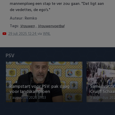
mannenploeg een stap te ver zou gaan. "Dat ligt aan
Heracles Almelo
Conference League
de vedettes, de ego’s."
NAC Breda
Auteur: Remko
Tags:
,
Vrouwen
Vrouwenvoetbal
PEC Zwolle
29 juli 2025 12:24
via
WNL
PSV
Roda JC
PSV
SC Heerenveen
Sparta
Rampstart voor PSV: pak slaag
Samenvattin
Vitesse
voor landskampioen
Cruijff Schaa
3 augustus 2026 01:03
3 augustus 202
VVV Venlo