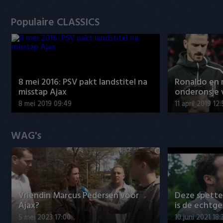
Populaire CLASSICS
8 mei 2016: PSV pakt landstitel na
Ronaldo en
misstap Ajax
onderonsje 
8 mei 2019 09:49
11 april 2019 12
WAG's
Vriendin Marcus Pedersen voor
Deze spett
Ajax?
is de echtg
5 mei 2023 17:00
10 juni 2021 18: