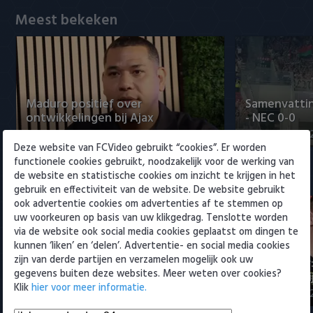
Willem II
Meest bekeken
Maduro positief over
Samenvattin
ontwikkelingen bij Ajax
- NEC 0-0
5 augustus 2026 15:00
5 augustus 20
Deze website van FCVideo gebruikt “cookies”. Er worden
functionele cookies gebruikt, noodzakelijk voor de werking van
de website en statistische cookies om inzicht te krijgen in het
Eredivisie
gebruik en effectiviteit van de website. De website gebruikt
ook advertentie cookies om advertenties af te stemmen op
uw voorkeuren op basis van uw klikgedrag. Tenslotte worden
via de website ook social media cookies geplaatst om dingen te
kunnen ‘liken’ en ‘delen’. Advertentie- en social media cookies
zijn van derde partijen en verzamelen mogelijk ook uw
Maak kennis met Sami
Joris Kramer
gegevens buiten deze websites. Meer weten over cookies?
Bouhoudane (Cambuur)
Ahead te bli
Klik
hier voor meer informatie.
5 augustus 2026 20:45
5 augustus 20