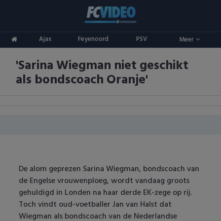
Clubs
Ajax
Feyenoord
PSV
Meer
ADO Den Haag
Competities
'Sarina Wiegman niet geschikt
Ajax
Eredivisie
Oranje
als bondscoach Oranje'
AZ
Keuken Kampioen Divisie
Goals & Samenvattingen
Excelsior
KNVB Beker
FC Groningen
2e Divisie
FC Twente
Vrouwenvoetbal
De alom geprezen Sarina Wiegman, bondscoach van
de Engelse vrouwenploeg, wordt vandaag groots
FC Utrecht
Champions League
gehuldigd in Londen na haar derde EK-zege op rij.
Toch vindt oud-voetballer Jan van Halst dat
Feyenoord
Europa League
Wiegman als bondscoach van de Nederlandse