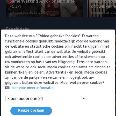
Willem II
Samenvatting Ajax - Shelbourne
Maduro posi
FC 3-1
ontwikkeling
6 augustus 2026 23:07
5 augustus 202
Eredivisie
Deze website van FCVideo gebruikt “cookies”. Er worden
functionele cookies gebruikt, noodzakelijk voor de werking van
de website en statistische cookies om inzicht te krijgen in het
gebruik en effectiviteit van de website. De website gebruikt
ook advertentie cookies om advertenties af te stemmen op
Voorbeschouwing Cambuur-
PSV presente
uw voorkeuren op basis van uw klikgedrag. Tenslotte worden
Excelsior met Plat en El Arguioui
ervaren Ser
via de website ook social media cookies geplaatst om dingen te
6 augustus 2026 18:49
6 augustus 202
kunnen ‘liken’ en ‘delen’. Advertentie- en social media cookies
zijn van derde partijen en verzamelen mogelijk ook uw
gegevens buiten deze websites. Meer weten over cookies?
Samenvattingen Eredivisie
Klik
hier voor meer informatie.
Keuze opslaan
Tigers Roermond - Futsal