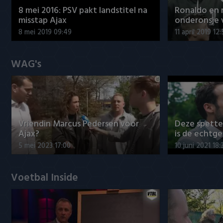
8 mei 2016: PSV pakt landstitel na
Ronaldo en
misstap Ajax
onderonsje 
8 mei 2019 09:49
11 april 2019 12
WAG's
Vriendin Marcus Pedersen voor
Deze spett
Ajax?
is de echtg
5 mei 2023 17:00
10 juni 2021 18:
Voetbal Inside