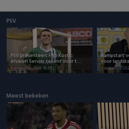
Heracles Almelo
Conference League
NAC Breda
PSV
PEC Zwolle
PSV
PSV presenteert Filip Kostic:
Rampstart v
Roda JC
ervaren Serviër tekent voor t…
voor landsk
6 augustus 2026 16:30
3 augustus 202
SC Heerenveen
Sparta
Meest bekeken
Vitesse
VVV Venlo