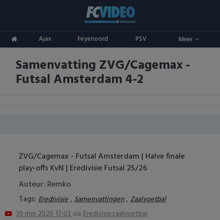
Clubs
Ajax
Feyenoord
PSV
Meer
ADO Den Haag
Competities
Samenvatting ZVG/Cagemax -
Ajax
Eredivisie
Oranje
Futsal Amsterdam 4-2
AZ
Keuken Kampioen Divisie
Goals & Samenvattingen
Excelsior
KNVB Beker
FC Groningen
2e Divisie
ZVG/Cagemax - Futsal Amsterdam | Halve finale
FC Twente
Vrouwenvoetbal
play-offs KvN | Eredivisie Futsal 25/26
FC Utrecht
Champions League
Auteur: Remko
Tags:
,
,
Eredivisie
Samenvattingen
Zaalvoetbal
Feyenoord
Europa League
30 mei 2026 17:03
via
Eredivisiezaalvoetbal