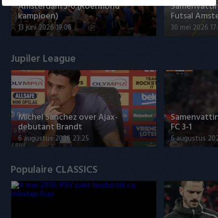
Amsterdam 3-0 (Roermond
Samenvatti
kampioen)
Futsal Amst
13 juni 2026 19:06
30 mei 2026 17
Jupiler League
Míchel Sanchez over Ajax-
Samenvattin
debutant Brandt
FC 3-1
6 augustus 2026 23:25
6 augustus 20
Populaire CLASSICS