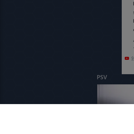
9
PSV
Sano aan het 
'PSV is een top
8 augustus 2026 1