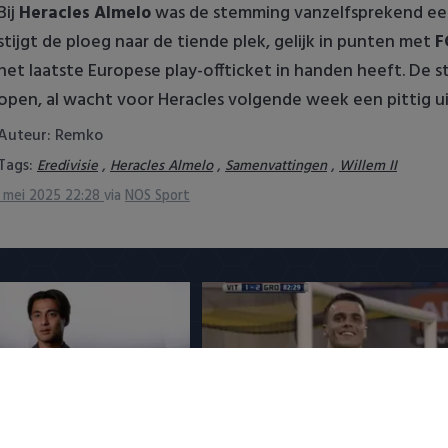
Bij
Heracles Almelo
was de stemming vanzelfsprekend een
stijgt de ploeg naar de tiende plek, gelijk in punten met
F
het laatste Europese play-offticket in handen heeft. De st
open, al wacht voor Heracles volgende week een pittig 
Auteur: Remko
Tags:
,
,
,
Eredivisie
Heracles Almelo
Samenvattingen
Willem II
 mei 2025 22:28
via
NOS Sport
woord na PSV-transfer:
PSV presenteert Filip Kostic: e
club'
Serviër tekent voor t…
4:10
6 augustus 2026 16:30