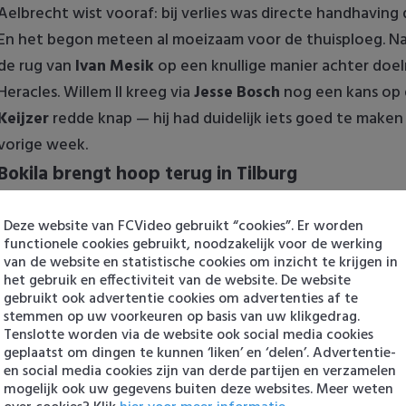
Aelbrecht wist vooraf: bij verlies was directe handhaving 
En het begon meteen al moeizaam voor de thuisploeg. Na
de rug van
Ivan Mesik
op een knullige manier achter do
Heracles. Willem II kreeg via
Jesse Bosch
nog een kans op 
Keijzer
redde knap — hij had duidelijk iets goed te maken
vorige week.
Bokila brengt hoop terug in Tilburg
Na rust leek de wedstrijd even te kantelen.
Jeremy Bokil
Deze website van FCVideo gebruikt “cookies”. Er worden
Emilio Kehrer
en bracht de Tilburgers op gelijke hoogte. Ni
functionele cookies gebruikt, noodzakelijk voor de werking
dichtbij de 2-1 via Kehrer, maar opnieuw was
De Keijzer
de
van de website en statistische cookies om inzicht te krijgen in
fantastische redding.
het gebruik en effectiviteit van de website. De website
gebruikt ook advertentie cookies om advertenties af te
De hoop op een ommekeer was echter van korte duur. Wil
stemmen op uw voorkeuren op basis van uw klikgedrag.
fouten, en
Amine Lachkar
beging een onnodige overtre
Tenslotte worden via de website ook social media cookies
geplaatst om dingen te kunnen ‘liken’ en ‘delen’. Advertentie-
strafschopgebied. De scheidsrechter wees zonder aarzelen
en social media cookies zijn van derde partijen en verzamelen
Hornkamp beslist het, supporters woest
mogelijk ook uw gegevens buiten deze websites. Meer weten