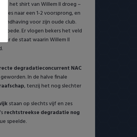
nog het shirt van Willem II droeg –
racles naar een 1-2 voorsprong, en
handhaving voor zijn oude club.
 in woede. Er vlogen bekers het veld
voor de staat waarin Willem II
d.
directe degradatieconcurrent NAC
geworden. In de halve finale
raafschap
, tenzij het nog slechter
ijk
staan op slechts vijf en zes
fs
rechtstreekse degradatie nog
ue speelde.