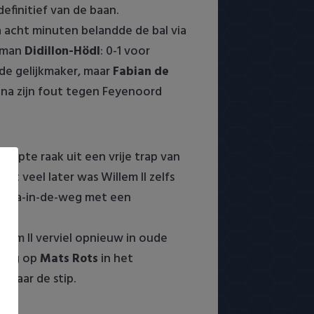
definitief van de baan.
 acht minuten belandde de bal via
elman
Didillon-Hödl
: 0-1 voor
de gelijkmaker, maar
Fabian de
 na zijn fout tegen Feyenoord
a
kopte raak uit een vrije trap van
et veel later was Willem II zelfs
 sta-in-de-weg met een
lem II verviel opnieuw in oude
ding op
Mats Rots
in het
 naar de stip.