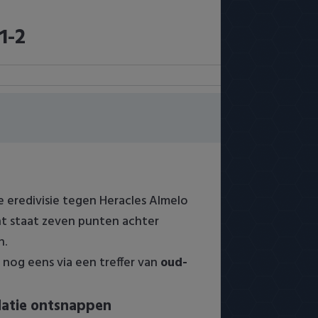
1-2
e eredivisie tegen Heracles Almelo
ht staat zeven punten achter
n.
k nog eens via een treffer van
oud-
adatie ontsnappen