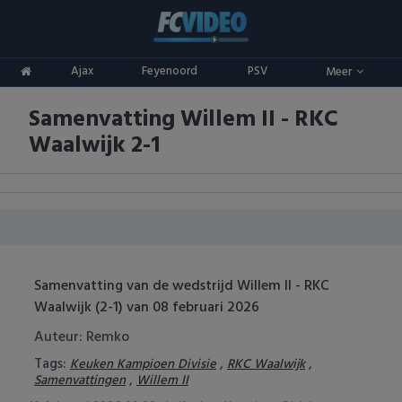
Clubs
Ajax
Feyenoord
PSV
Meer
ADO Den Haag
Competities
Samenvatting Willem II - RKC
Ajax
Eredivisie
Oranje
Waalwijk 2-1
AZ
Keuken Kampioen Divisie
Goals & Samenvattingen
Excelsior
KNVB Beker
FC Groningen
2e Divisie
Samenvatting van de wedstrijd Willem II - RKC
FC Twente
Vrouwenvoetbal
Waalwijk (2-1) van 08 februari 2026
FC Utrecht
Champions League
Auteur: Remko
Tags:
,
,
Keuken Kampioen Divisie
RKC Waalwijk
Feyenoord
Europa League
,
Samenvattingen
Willem II