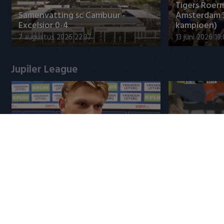
Tigers Roerm
Samenvatting sc Cambuur -
Amsterdam 
Excelsior 0-4
kampioen)
7 augustus 2026 22:37
13 juni 2026 19
Jupiler League
Plug verwelkomt mede-
Samenvattin
Feyenoorder bij Excelsior
Waalwijk 1-1
8 augustus 2026 00:03
7 augustus 20
Populaire CLASSICS