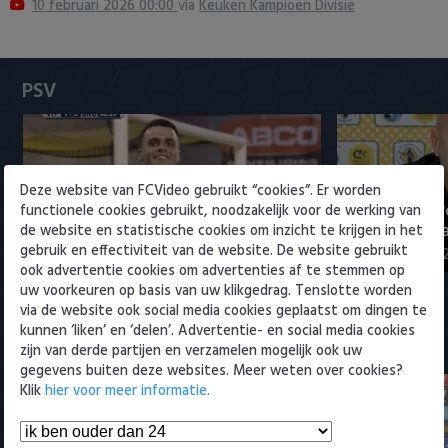
10 februari 2026 00:00
via
Keuken Kampioen Divisie
Heracles Almelo
Conference League
NAC Breda
PSV
PEC Zwolle
PSV
Deze website van FCVideo gebruikt “cookies”. Er worden
PSV presenteert Filip Kostic:
Rampstart v
Roda JC
functionele cookies gebruikt, noodzakelijk voor de werking van
ervaren Serviër tekent voor t…
voor landsk
de website en statistische cookies om inzicht te krijgen in het
gebruik en effectiviteit van de website. De website gebruikt
6 augustus 2026 16:30
3 augustus 202
SC Heerenveen
ook advertentie cookies om advertenties af te stemmen op
uw voorkeuren op basis van uw klikgedrag. Tenslotte worden
Sparta
via de website ook social media cookies geplaatst om dingen te
kunnen ‘liken’ en ‘delen’. Advertentie- en social media cookies
Meest bekeken
zijn van derde partijen en verzamelen mogelijk ook uw
Vitesse
gegevens buiten deze websites. Meer weten over cookies?
Klik
hier voor meer informatie.
VVV Venlo