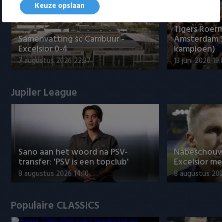
Keuze opslaan
Tigers Roerm
Samenvatting sc Cambuur -
Amsterdam 
Excelsior 0-4
kampioen)
7 augustus 2026 22:37
13 juni 2026 19
Jupiler League
Sano aan het woord na PSV-
Nabeschouw
transfer: 'PSV is een topclub'
Excelsior m
8 augustus 2026 14:10
8 augustus 20
Populaire CLASSICS