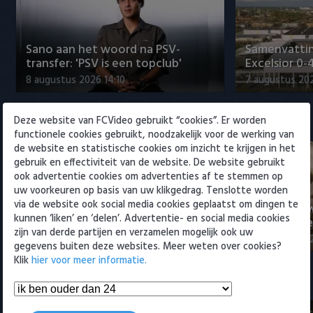
Willem II
Sano aan het woord na PSV-
Samenvattin
transfer: 'PSV is een topclub'
Excelsior 0-
8 augustus 2026 14:10
7 augustus 20
Deze website van FCVideo gebruikt “cookies”. Er worden
Eredivisie
functionele cookies gebruikt, noodzakelijk voor de werking van
de website en statistische cookies om inzicht te krijgen in het
gebruik en effectiviteit van de website. De website gebruikt
ook advertentie cookies om advertenties af te stemmen op
uw voorkeuren op basis van uw klikgedrag. Tenslotte worden
via de website ook social media cookies geplaatst om dingen te
Sano aan het woord na PSV-
Nabeschouw
kunnen ‘liken’ en ‘delen’. Advertentie- en social media cookies
transfer: 'PSV is een topclub'
Excelsior m
zijn van derde partijen en verzamelen mogelijk ook uw
8 augustus 2026 14:10
8 augustus 20
gegevens buiten deze websites. Meer weten over cookies?
Klik
hier voor meer informatie.
Samenvattingen Eredivisie