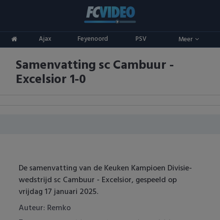
Clubs
Ajax
Feyenoord
PSV
Meer
ADO Den Haag
Competities
Samenvatting sc Cambuur -
Ajax
Eredivisie
Oranje
Excelsior 1-0
AZ
Keuken Kampioen Divisie
Goals & Samenvattingen
Excelsior
KNVB Beker
FC Groningen
2e Divisie
FC Twente
Vrouwenvoetbal
De samenvatting van de Keuken Kampioen Divisie-
wedstrijd sc Cambuur - Excelsior, gespeeld op
FC Utrecht
Champions League
vrijdag 17 januari 2025.
Feyenoord
Europa League
Auteur: Remko