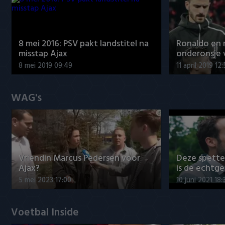
8 mei 2016: PSV pakt landstitel na
Ronaldo en
misstap Ajax
onderonsje 
8 mei 2019 09:49
11 april 2019 12
WAG's
Vriendin Marcus Pedersen voor
Deze spett
Ajax?
is de echtg
5 mei 2023 17:00
10 juni 2021 18:
Voetbal Inside