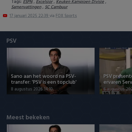
Tags:
,
,
,
ESPN
Excelsior
Keuken Kampioen Divisie
Heracles Almelo
Conference League
,
Samenvattingen
SC Cambuur
17 januari 2025 22:39
via
FOX Sports
NAC Breda
PEC Zwolle
PSV
PSV
Roda JC
Sano aan het woord na PSV-
PSV presente
SC Heerenveen
transfer: 'PSV is een topclub'
ervaren Ser
8 augustus 2026 14:10
6 augustus 202
Sparta
Vitesse
Meest bekeken
VVV Venlo