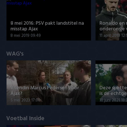
8 mei 2016: PSV pakt landstitel na
Ronaldo en
misstap Ajax
onderonsje 
8 mei 2019 09:49
11 april 2019 12
WAG's
Vriendin Marcus Pedersen voor
Deze spett
Ajax?
is de echtg
5 mei 2023 17:00
10 juni 2021 18:
Voetbal Inside