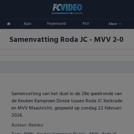
Clubs
Ajax
Feyenoord
PSV
Meer
ADO Den Haag
Competities
Samenvatting Roda JC - MVV 2-0
Ajax
Eredivisie
Oranje
AZ
Keuken Kampioen Divisie
Goals & Samenvattingen
Excelsior
KNVB Beker
FC Groningen
2e Divisie
Samenvatting van het duel in de 28e speelronde van
FC Twente
Vrouwenvoetbal
de Keuken Kampioen Divisie tussen Roda JC Kerkrade
en MVV Maastricht, gespeeld op zondag 22 februari
FC Utrecht
Champions League
2026.
Auteur: Remko
Feyenoord
Europa League