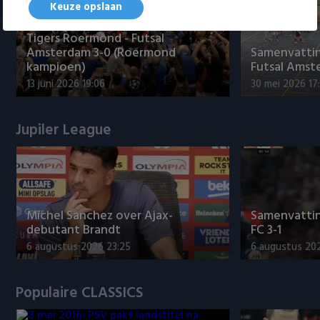
Keuze opslaan
Tigers Roermond - Futsal
Amsterdam 3-0 (Roermond
Samenvatti
kampioen)
Futsal Amst
13 juni 2026 19:06
30 mei 2026 17
Jupiler League
Míchel Sanchez over Ajax-
Samenvattin
debutant Brandt
FC 3-1
6 augustus 2026 23:25
6 augustus 20
Populaire CLASSICS