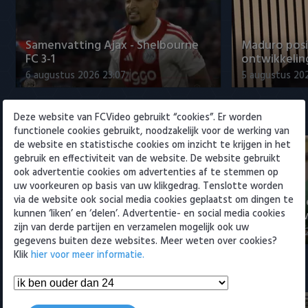
Willem II
Samenvatting Ajax - Shelbourne
Maduro posi
FC 3-1
ontwikkeling
6 augustus 2026 23:07
5 augustus 202
Eredivisie
Deze website van FCVideo gebruikt “cookies”. Er worden
functionele cookies gebruikt, noodzakelijk voor de werking van
de website en statistische cookies om inzicht te krijgen in het
gebruik en effectiviteit van de website. De website gebruikt
ook advertentie cookies om advertenties af te stemmen op
uw voorkeuren op basis van uw klikgedrag. Tenslotte worden
via de website ook social media cookies geplaatst om dingen te
Voorbeschouwing Cambuur-
PSV presente
kunnen ‘liken’ en ‘delen’. Advertentie- en social media cookies
Excelsior met Plat en El Arguioui
ervaren Ser
zijn van derde partijen en verzamelen mogelijk ook uw
6 augustus 2026 18:49
6 augustus 202
gegevens buiten deze websites. Meer weten over cookies?
Klik
hier voor meer informatie.
Samenvattingen Eredivisie