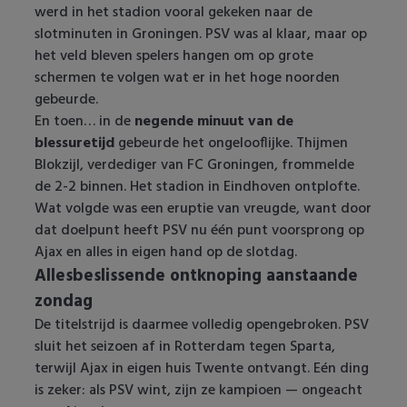
werd in het stadion vooral gekeken naar de
slotminuten in Groningen. PSV was al klaar, maar op
het veld bleven spelers hangen om op grote
schermen te volgen wat er in het hoge noorden
gebeurde.
En toen… in de
negende minuut van de
blessuretijd
gebeurde het ongelooflijke. Thijmen
Blokzijl, verdediger van FC Groningen, frommelde
de 2-2 binnen. Het stadion in Eindhoven ontplofte.
Wat volgde was een eruptie van vreugde, want door
dat doelpunt heeft PSV nu één punt voorsprong op
Ajax en alles in eigen hand op de slotdag.
Allesbeslissende ontknoping aanstaande
zondag
De titelstrijd is daarmee volledig opengebroken. PSV
sluit het seizoen af in Rotterdam tegen Sparta,
terwijl Ajax in eigen huis Twente ontvangt. Eén ding
is zeker: als PSV wint, zijn ze kampioen — ongeacht