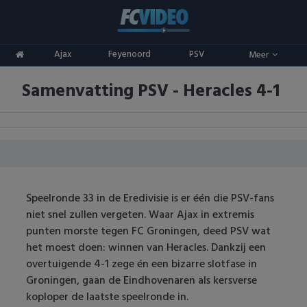
Clubs
Ajax
Feyenoord
PSV
Meer
ADO Den Haag
Competities
Samenvatting PSV - Heracles 4-1
Ajax
Eredivisie
Oranje
AZ
Keuken Kampioen Divisie
Goals & Samenvattingen
Excelsior
KNVB Beker
FC Groningen
2e Divisie
Speelronde 33 in de Eredivisie is er één die PSV-fans
niet snel zullen vergeten. Waar Ajax in extremis
FC Twente
Vrouwenvoetbal
punten morste tegen FC Groningen, deed PSV wat
het moest doen: winnen van Heracles. Dankzij een
FC Utrecht
Champions League
overtuigende 4-1 zege én een bizarre slotfase in
Groningen, gaan de Eindhovenaren als kersverse
Feyenoord
Europa League
koploper de laatste speelronde in.