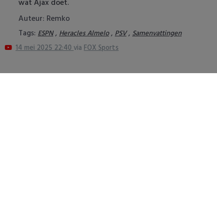
wat Ajax doet.
Auteur: Remko
Tags:
,
,
,
ESPN
Heracles Almelo
PSV
Samenvattingen
14 mei 2025 22:40
via
FOX Sports
PSV
PSV presenteert Filip Kostic:
Rampstart v
ervaren Serviër tekent voor t…
voor landsk
6 augustus 2026 16:30
3 augustus 202
Meest bekeken