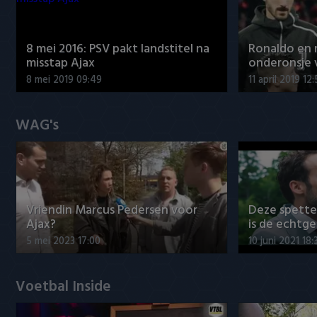
8 mei 2016: PSV pakt landstitel na
Ronaldo en
misstap Ajax
onderonsje 
8 mei 2019 09:49
11 april 2019 12
WAG's
Vriendin Marcus Pedersen voor
Deze spett
Ajax?
is de echtg
5 mei 2023 17:00
10 juni 2021 18:
Voetbal Inside