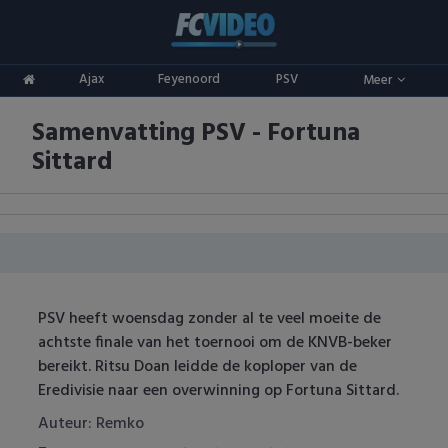
Clubs
Ajax
Feyenoord
PSV
Meer
ADO Den Haag
Competities
Samenvatting PSV - Fortuna
Ajax
Eredivisie
Oranje
Sittard
AZ
Keuken Kampioen Divisie
Goals & Samenvattingen
Excelsior
KNVB Beker
FC Groningen
2e Divisie
PSV heeft woensdag zonder al te veel moeite de
FC Twente
Vrouwenvoetbal
achtste finale van het toernooi om de KNVB-beker
bereikt. Ritsu Doan leidde de koploper van de
FC Utrecht
Champions League
Eredivisie naar een overwinning op Fortuna Sittard.
Feyenoord
Europa League
Auteur: Remko