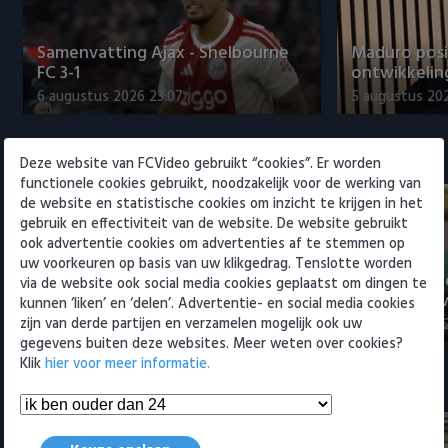
Willem II
Samenvatting Ajax - Shelbourne
Maduro posi
FC 3-1
ontwikkeling
6 augustus 2026 23:07
5 augustus 202
Eredivisie
Deze website van FCVideo gebruikt “cookies”. Er worden
functionele cookies gebruikt, noodzakelijk voor de werking van
de website en statistische cookies om inzicht te krijgen in het
gebruik en effectiviteit van de website. De website gebruikt
ook advertentie cookies om advertenties af te stemmen op
uw voorkeuren op basis van uw klikgedrag. Tenslotte worden
Voorbeschouwing Cambuur-
PSV presente
via de website ook social media cookies geplaatst om dingen te
Excelsior met Plat en El Arguioui
ervaren Ser
kunnen ‘liken’ en ‘delen’. Advertentie- en social media cookies
zijn van derde partijen en verzamelen mogelijk ook uw
6 augustus 2026 18:49
6 augustus 202
gegevens buiten deze websites. Meer weten over cookies?
Klik
hier voor meer informatie.
Samenvattingen Eredivisie