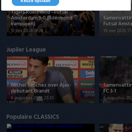
Keuze opslaan
Tigers Roermond - Futsal
Amsterdam 3-0 (Roermond
Samenvatti
kampioen)
Futsal Amst
13 juni 2026 19:06
30 mei 2026 17
Jupiler League
Míchel Sanchez over Ajax-
Samenvattin
debutant Brandt
FC 3-1
6 augustus 2026 23:25
6 augustus 20
Populaire CLASSICS