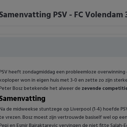
Samenvatting PSV - FC Volendam 
PSV heeft zondagmiddag een probleemloze overwinning
koploper won in eigen huis met 3-0 en zette zo zijn sterk
Peter Bosz betekende het alweer de
zevende competitie
Samenvatting
Na de midweekse stuntzege op Liverpool (1-4) hoefde 
te vrezen. Bosz moest zijn vertrouwde basiself wel op ee
Pepi en Esmir Bajraktarevic vervingen de niet fitte Salah-E