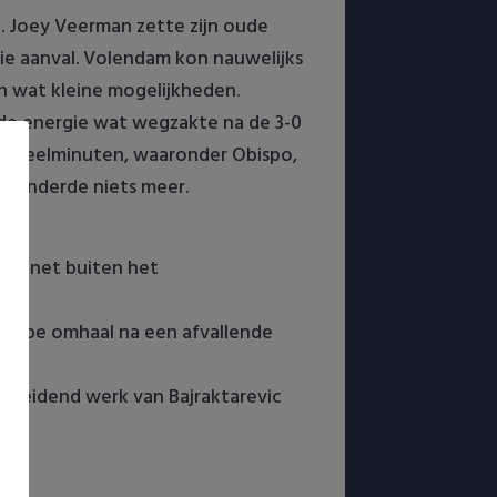
. Joey Veerman zette zijn oude
ie aanval. Volendam kon nauwelijks
n wat kleine mogelijkheden.
de energie wat wegzakte na de 3-0
rs speelminuten, waaronder Obispo,
veranderde niets meer.
van net buiten het
knappe omhaal na een afvallende
ereidend werk van Bajraktarevic