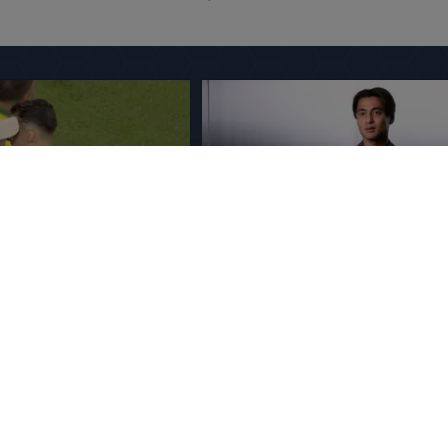
SV- Fortuna Sittard 2-
Sano aan het woord na PSV-tra
'PSV is een topclub'
2:21
8 augustus 2026 14:10
en