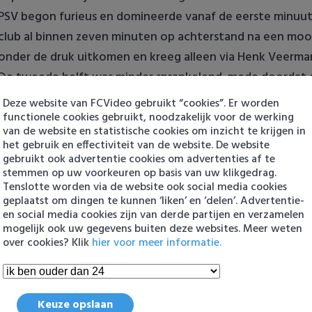
PSV begon furieus en domineerde vanaf de eerste minuut
club al binnen zeven minuten op achterstand na een moo
onder de druk uitkomen en kreeg alleen via Henk Veerma
De tweede helft was minder sprankelend, mede doordat 
van Guus Til. Bosz gaf vervolgens meerdere reservespele
Deze website van FCVideo gebruikt “cookies”. Er worden
Sildillia, Boadu en Liverpool-held Driouech. Aan de stand 
functionele cookies gebruikt, noodzakelijk voor de werking
van de website en statistische cookies om inzicht te krijgen in
Goals & doelpunten
het gebruik en effectiviteit van de website. De website
gebruikt ook advertentie cookies om advertenties af te
1-0 Veerman
– Pepi legde de bal breed, waarna Veerman 
stemmen op uw voorkeuren op basis van uw klikgedrag.
Tenslotte worden via de website ook social media cookies
zestienmetergebied beheerst binnen schoot.
geplaatst om dingen te kunnen ‘liken’ en ‘delen’. Advertentie-
2-0 Pepi
– De spits beloonde zijn bedrijvigheid met een 
en social media cookies zijn van derde partijen en verzamelen
bal.
mogelijk ook uw gegevens buiten deze websites. Meer weten
over cookies? Klik
hier voor meer informatie.
3-0 Til
– De middenvelder rondde koelbloedig af na voorb
en tikte zijn tiende competitietreffer binnen.
Beelden
Keuze opslaan