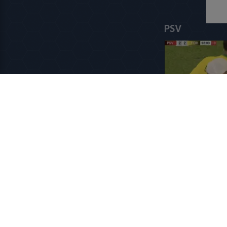
PSV
Samenvatting P
2
8 augustus 2026 2
Meest bekek