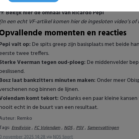
🎥
Bekijk hier de samenvatting van PSV – FC Volendam
🎥
Bekijk hier de omhaal van Ricardo Pepi
(In een echt VF-artikel komen hier de ingesloten video’s of
Opvallende momenten en reacties
Pepi valt op:
De spits greep zijn basisplaats met beide h
eerste twee treffers.
Sterke Veerman tegen oud-ploeg:
De middenvelder bepa
beslissend.
Bosz laat bankzitters minuten maken:
Onder meer Obispo
verschenen nog binnen de lijnen.
Volendam komt tekort:
Ondanks een paar kleine kansen
nooit echt in de buurt van een resultaat.
Auteur: Remko
Tags:
,
,
,
,
Eredivisie
FC Volendam
NOS
PSV
Samenvattingen
0 november 2025 14:28
via
NOS Sport