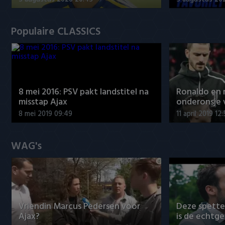
Populaire CLASSICS
8 mei 2016: PSV pakt landstitel na
Ronaldo en
misstap Ajax
onderonsje 
8 mei 2019 09:49
11 april 2019 12
WAG's
Vriendin Marcus Pedersen voor
Deze spett
Ajax?
is de echtg