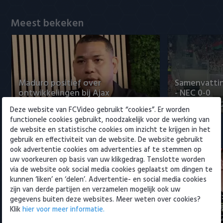
Willem II
Meest bekeken
Maduro positief over
Samenvattin
ontwikkelingen bij Ajax
- NEC 0-0
5 augustus 2026 15:00
5 augustus 20
Deze website van FCVideo gebruikt “cookies”. Er worden
functionele cookies gebruikt, noodzakelijk voor de werking van
de website en statistische cookies om inzicht te krijgen in het
Eredivisie
gebruik en effectiviteit van de website. De website gebruikt
ook advertentie cookies om advertenties af te stemmen op
uw voorkeuren op basis van uw klikgedrag. Tenslotte worden
via de website ook social media cookies geplaatst om dingen te
kunnen ‘liken’ en ‘delen’. Advertentie- en social media cookies
zijn van derde partijen en verzamelen mogelijk ook uw
Maak kennis met Sami
Joris Kramer
gegevens buiten deze websites. Meer weten over cookies?
Bouhoudane (Cambuur)
Ahead te bli
Klik
hier voor meer informatie.
5 augustus 2026 20:45
5 augustus 20