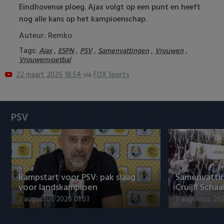
Eindhovense ploeg. Ajax volgt op een punt en heeft
Heracles Almelo
Conference League
nog alle kans op het kampioenschap.
NAC Breda
Auteur: Remko
Tags:
,
,
,
,
,
Ajax
ESPN
PSV
Samenvattingen
Vrouwen
PEC Zwolle
Vrouwenvoetbal
22 maart 2025 18:54
via
FOX Sports
PSV
Roda JC
PSV
SC Heerenveen
Sparta
Rampstart voor PSV: pak slaag
Samenvattin
Vitesse
voor landskampioen
Cruijff Schaa
3 augustus 2026 01:03
3 augustus 202
VVV Venlo