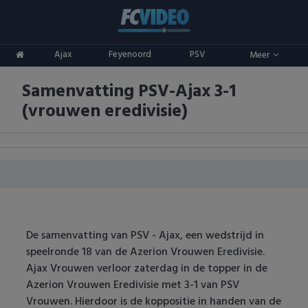
Clubs
Ajax
Feyenoord
PSV
Meer
ADO Den Haag
Competities
Samenvatting PSV-Ajax 3-1
Ajax
Eredivisie
Oranje
(vrouwen eredivisie)
AZ
Keuken Kampioen Divisie
Goals & Samenvattingen
Excelsior
KNVB Beker
FC Groningen
2e Divisie
FC Twente
Vrouwenvoetbal
De samenvatting van PSV - Ajax, een wedstrijd in
speelronde 18 van de Azerion Vrouwen Eredivisie.
FC Utrecht
Champions League
Ajax Vrouwen verloor zaterdag in de topper in de
Azerion Vrouwen Eredivisie met 3-1 van PSV
Feyenoord
Europa League
Vrouwen. Hierdoor is de koppositie in handen van de