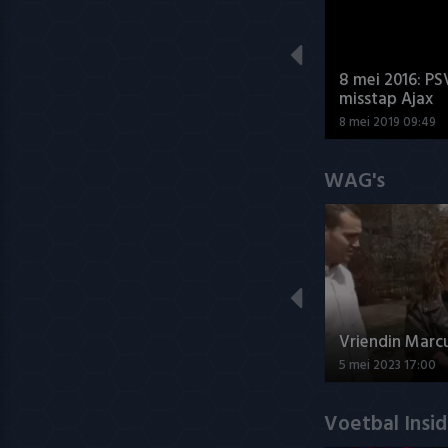
8 mei 2016: PS
misstap Ajax
8 mei 2019 09:49
WAG's
Vriendin Marc
5 mei 2023 17:00
Voetbal Insi