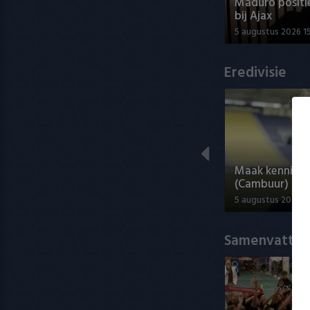
Maduro positi
bij Ajax
5 augustus 2026 1
Eredivisie
Maak kennis 
(Cambuur)
5 augustus 2026 2
Samenvatting