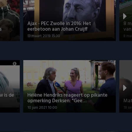
Ajax - PEC Zwolle in 2016: Het
8 m
s
eerbetoon aan Johan Cruijff
van
13 maart 2019 15:30
8 ma
w is de
Hélène Hendriks reageert op pikante
opmerking Derksen: "Gee…
Mat
10 juni 2021 10:00
18 s