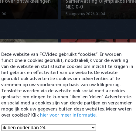
ef over ontwikkelingen
Samenvatting Olympiakos Pirae
NEC 0-0
5:00
5 augustus 2026 01:04
Deze website van FCVideo gebruikt “cookies”. Er worden
functionele cookies gebruikt, noodzakelijk voor de werking
van de website en statistische cookies om inzicht te krijgen in
het gebruik en effectiviteit van de website. De website
met Sami Bouhoudane
Joris Kramer: "Doel is om bij G
gebruikt ook advertentie cookies om advertenties af te
te blijven"
stemmen op uw voorkeuren op basis van uw klikgedrag.
0:45
5 augustus 2026 20:09
Tenslotte worden via de website ook social media cookies
geplaatst om dingen te kunnen ‘liken’ en ‘delen’. Advertentie-
en social media cookies zijn van derde partijen en verzamelen
en Eredivisie
mogelijk ook uw gegevens buiten deze websites. Meer weten
over cookies? Klik
hier voor meer informatie.