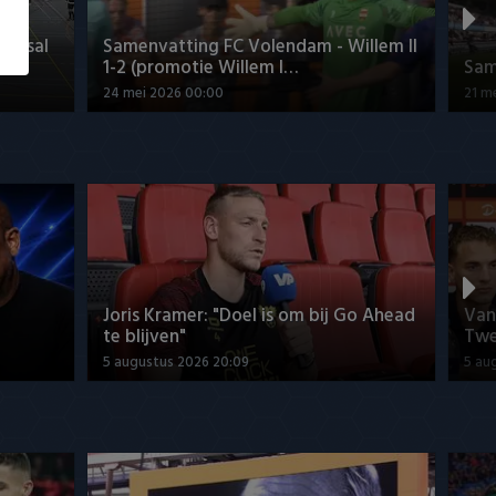
Futsal
Samenvatting FC Volendam - Willem II
1-2 (promotie Willem I…
Sam
24 mei 2026 00:00
21 m
Joris Kramer: "Doel is om bij Go Ahead
Van
te blijven"
Twe
5 augustus 2026 20:09
5 au