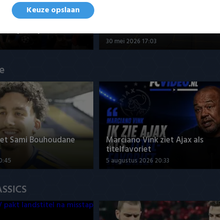
Keuze opslaan
nd - Futsal Amsterdam
Samenvatting ZVG/Cagemax - 
 kampioen)
Amsterdam 4-2
30 mei 2026 17:03
ue
met Sami Bouhoudane
Marciano Vink ziet Ajax als
titelfavoriet
0:45
5 augustus 2026 20:33
ASSICS