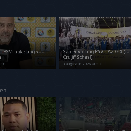
r PSV: pak slaag voor
Samenvatting PSV - AZ 0-4 (Jo
n
Cruijff Schaal)
1:03
3 augustus 2026 00:01
en