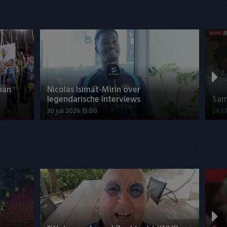
han
Nicolas Isimat-Mirin over
legendarische interviews
Sam
30 juli 2026 15:00
28 ju