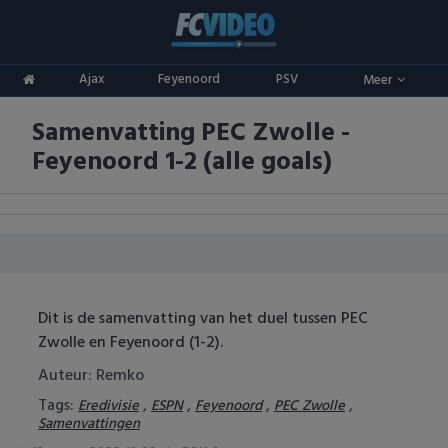
Clubs
Ajax
Feyenoord
PSV
Meer
ADO Den Haag
Competities
Samenvatting PEC Zwolle -
Ajax
Eredivisie
Oranje
Feyenoord 1-2 (alle goals)
AZ
Keuken Kampioen Divisie
Goals & Samenvattingen
Excelsior
KNVB Beker
FC Groningen
2e Divisie
Dit is de samenvatting van het duel tussen PEC
FC Twente
Vrouwenvoetbal
Zwolle en Feyenoord (1-2).
FC Utrecht
Champions League
Auteur: Remko
Tags:
,
,
,
,
Eredivisie
ESPN
Feyenoord
PEC Zwolle
Feyenoord
Europa League
Samenvattingen