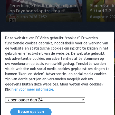
Willem II
Fenerbahçe biedt ruim 20 miljoen
Samenvattin
op Feyenoord-spits Ueda
Sittard 2-2
8 augustus 2026 23:52
8 augustus 202
Eredivisie
Deze website van FCVideo gebruikt “cookies”. Er worden
functionele cookies gebruikt, noodzakelijk voor de werking van
de website en statistische cookies om inzicht te krijgen in het
gebruik en effectiviteit van de website. De website gebruikt
ook advertentie cookies om advertenties af te stemmen op
Fenerbahçe biedt ruim 20 miljoen
Samenvatti
uw voorkeuren op basis van uw klikgedrag. Tenslotte worden
op Feyenoord-spits Ueda
2-0
via de website ook social media cookies geplaatst om dingen te
kunnen ‘liken’ en ‘delen’. Advertentie- en social media cookies
8 augustus 2026 23:52
8 augustus 202
zijn van derde partijen en verzamelen mogelijk ook uw
gegevens buiten deze websites. Meer weten over cookies?
Klik
hier voor meer informatie.
Samenvattingen Eredivisie
Keuze opslaan