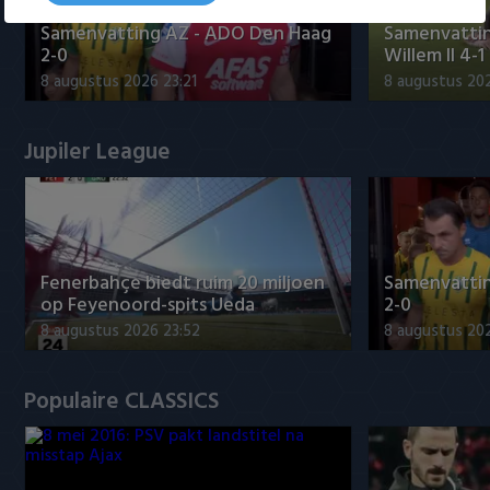
Samenvatting AZ - ADO Den Haag
Samenvattin
2-0
Willem II 4-1
8 augustus 2026 23:21
8 augustus 202
Jupiler League
Fenerbahçe biedt ruim 20 miljoen
Samenvatti
op Feyenoord-spits Ueda
2-0
8 augustus 2026 23:52
8 augustus 202
Populaire CLASSICS