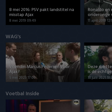
8 mei 2016: PSV pakt landstitel na
Ronaldo en
misstap Ajax
onderonsje 
8 mei 2019 09:49
11 april 2019 12
WAG's
Vriendin Marcus Pedersen voor
Deze spett
Ajax?
is de echtg
5 mei 2023 17:00
10 juni 2021 18:
Voetbal Inside