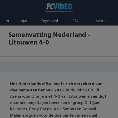
Clubs
Ajax
Feyenoord
PSV
Meer
ADO Den Haag
Competities
Samenvatting Nederland -
Ajax
Eredivisie
Oranje
Litouwen 4-0
AZ
Keuken Kampioen Divisie
Goals & Samenvattingen
Excelsior
KNVB Beker
FC Groningen
2e Divisie
Het Nederlands elftal heeft zich verzekerd van
FC Twente
Vrouwenvoetbal
deelname aan het WK 2026.
In de Johan Cruijff
Arena won Oranje met 4-0 van Litouwen en eindigt
FC Utrecht
Champions League
daarmee ongeslagen bovenaan in groep G. Tijjani
Reijnders, Cody Gakpo, Xavi Simons en Donyell
Feyenoord
Europa League
Malen zorgden voor de doelpunten in een duel