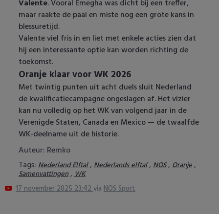
Valente
. Vooral Emegha was dicht bij een treffer,
maar raakte de paal en miste nog een grote kans in
blessuretijd.
Valente viel fris in en liet met enkele acties zien dat
hij een interessante optie kan worden richting de
toekomst.
Oranje klaar voor WK 2026
Met twintig punten uit acht duels sluit Nederland
de kwalificatiecampagne ongeslagen af. Het vizier
kan nu volledig op het WK van volgend jaar in de
Verenigde Staten, Canada en Mexico — de twaalfde
WK-deelname uit de historie.
Auteur: Remko
Tags:
,
,
,
,
Nederland Elftal
Nederlands elftal
NOS
Oranje
,
Samenvattingen
WK
17 november 2025 23:42
via
NOS Sport