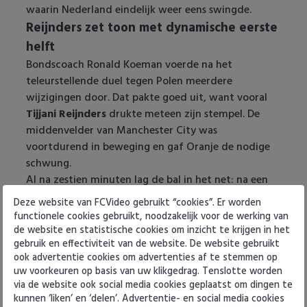
waarin Nederland eindelijk weer eens swingde.
Heracles Almelo
Conference League
Reijnders zet toon met dynamische eerste
helft
NAC Breda
Bondscoach Ronald Koeman voerde na het
PEC Zwolle
teleurstellende duel tegen Polen meerdere
wijzigingen door. Dat pakte goed uit, want vooral
PSV
Tijjani Reijnders
drukte meteen zijn stempel. De
middenvelder van Manchester City was
Roda JC
voortdurend in beweging en gaf Oranje de nodige
schwung.
SC Heerenveen
Al na zestien minuten lag de bal in het net: na een
vroege balverovering van Frenkie de Jong schoot
Deze website van FCVideo gebruikt “cookies”. Er worden
Sparta
Reijnders schitterend raak in de bovenhoek. Even
functionele cookies gebruikt, noodzakelijk voor de werking van
later was hij opnieuw dichtbij, maar dit keer raakte
de website en statistische cookies om inzicht te krijgen in het
Vitesse
gebruik en effectiviteit van de website. De website gebruikt
hij de paal.
ook advertentie cookies om advertenties af te stemmen op
Van Dijk breekt aanvoerdersrecord
uw voorkeuren op basis van uw klikgedrag. Tenslotte worden
VVV Venlo
Virgil van Dijk
schreef eveneens geschiedenis: hij
via de website ook social media cookies geplaatst om dingen te
droeg voor de 72ste keer de aanvoerdersband en is
kunnen ‘liken’ en ‘delen’. Advertentie- en social media cookies